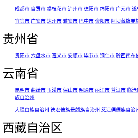
成都市
自贡市
攀枝花市
泸州市
德阳市
绵阳市
广元市
遂
宜宾市
广安市
达州市
雅安市
巴中市
资阳市
阿坝藏族羌
贵州省
贵阳市
六盘水市
遵义市
安顺市
毕节市
铜仁市
黔西南布
云南省
昆明市
曲靖市
玉溪市
保山市
昭通市
丽江市
普洱市
临沧
族自治州
大理白族自治州
德宏傣族景颇族自治州
怒江傈僳族自治
西藏自治区