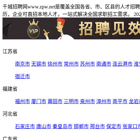
千城招聘网www.zpw.net是覆盖全国各省、市、区县的人
历，企业可直招本地人才，一站式解决全国求职招工需求。 2026
江苏省
南京市
无锡市
徐州市
常州市
苏州市
南通市
连云港市
淮
宿迁市
福建省
福州市
厦门市
莆田市
三明市
泉州市
漳州市
南平市
龙岩
河北省
石家庄市
唐山市
秦皇岛市
邯郸市
邢台市
保定市
张家口
广东省