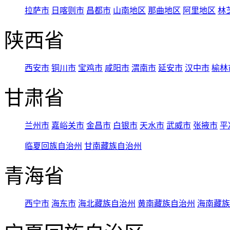
拉萨市
日喀则市
昌都市
山南地区
那曲地区
阿里地区
林
陕西省
西安市
铜川市
宝鸡市
咸阳市
渭南市
延安市
汉中市
榆林
甘肃省
兰州市
嘉峪关市
金昌市
白银市
天水市
武威市
张掖市
平
临夏回族自治州
甘南藏族自治州
青海省
西宁市
海东市
海北藏族自治州
黄南藏族自治州
海南藏族