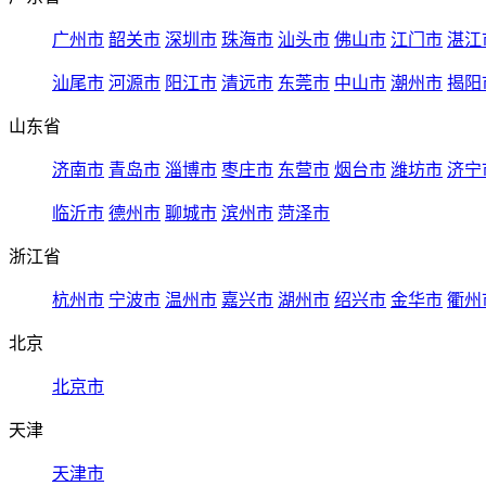
广州市
韶关市
深圳市
珠海市
汕头市
佛山市
江门市
湛江
汕尾市
河源市
阳江市
清远市
东莞市
中山市
潮州市
揭阳
山东省
济南市
青岛市
淄博市
枣庄市
东营市
烟台市
潍坊市
济宁
临沂市
德州市
聊城市
滨州市
菏泽市
浙江省
杭州市
宁波市
温州市
嘉兴市
湖州市
绍兴市
金华市
衢州
北京
北京市
天津
天津市