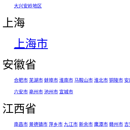
大兴安岭地区
上海
上海市
安徽省
合肥市
芜湖市
蚌埠市
淮南市
马鞍山市
淮北市
铜陵市
安
六安市
亳州市
池州市
宣城市
江西省
南昌市
景德镇市
萍乡市
九江市
新余市
鹰潭市
赣州市
吉