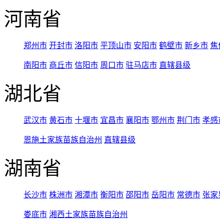
河南省
郑州市
开封市
洛阳市
平顶山市
安阳市
鹤壁市
新乡市
焦
南阳市
商丘市
信阳市
周口市
驻马店市
直辖县级
湖北省
武汉市
黄石市
十堰市
宜昌市
襄阳市
鄂州市
荆门市
孝感
恩施土家族苗族自治州
直辖县级
湖南省
长沙市
株洲市
湘潭市
衡阳市
邵阳市
岳阳市
常德市
张家
娄底市
湘西土家族苗族自治州