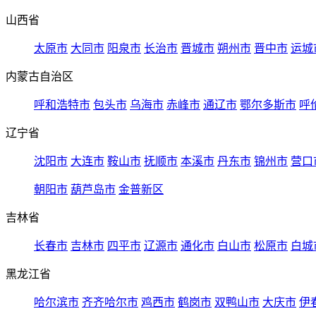
山西省
太原市
大同市
阳泉市
长治市
晋城市
朔州市
晋中市
运城
内蒙古自治区
呼和浩特市
包头市
乌海市
赤峰市
通辽市
鄂尔多斯市
呼
辽宁省
沈阳市
大连市
鞍山市
抚顺市
本溪市
丹东市
锦州市
营口
朝阳市
葫芦岛市
金普新区
吉林省
长春市
吉林市
四平市
辽源市
通化市
白山市
松原市
白城
黑龙江省
哈尔滨市
齐齐哈尔市
鸡西市
鹤岗市
双鸭山市
大庆市
伊