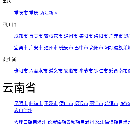
重庆
重庆市
重庆
两江新区
四川省
成都市
自贡市
攀枝花市
泸州市
德阳市
绵阳市
广元市
遂
宜宾市
广安市
达州市
雅安市
巴中市
资阳市
阿坝藏族羌
贵州省
贵阳市
六盘水市
遵义市
安顺市
毕节市
铜仁市
黔西南布
云南省
昆明市
曲靖市
玉溪市
保山市
昭通市
丽江市
普洱市
临沧
族自治州
大理白族自治州
德宏傣族景颇族自治州
怒江傈僳族自治