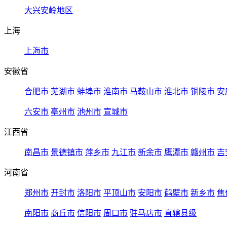
大兴安岭地区
上海
上海市
安徽省
合肥市
芜湖市
蚌埠市
淮南市
马鞍山市
淮北市
铜陵市
安
六安市
亳州市
池州市
宣城市
江西省
南昌市
景德镇市
萍乡市
九江市
新余市
鹰潭市
赣州市
吉
河南省
郑州市
开封市
洛阳市
平顶山市
安阳市
鹤壁市
新乡市
焦
南阳市
商丘市
信阳市
周口市
驻马店市
直辖县级