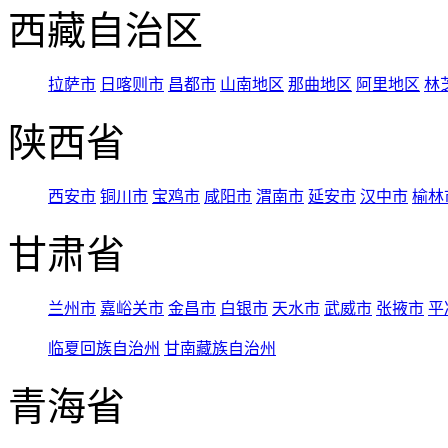
西藏自治区
拉萨市
日喀则市
昌都市
山南地区
那曲地区
阿里地区
林
陕西省
西安市
铜川市
宝鸡市
咸阳市
渭南市
延安市
汉中市
榆林
甘肃省
兰州市
嘉峪关市
金昌市
白银市
天水市
武威市
张掖市
平
临夏回族自治州
甘南藏族自治州
青海省