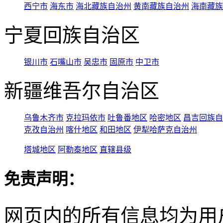
西宁市
海东市
海北藏族自治州
黄南藏族自治州
海南藏族
宁夏回族自治区
银川市
石嘴山市
吴忠市
固原市
中卫市
新疆维吾尔自治区
乌鲁木齐市
克拉玛依市
吐鲁番地区
哈密地区
昌吉回族自
克孜自治州
喀什地区
和田地区
伊犁哈萨克自治州
塔城地区
阿勒泰地区
直辖县级
免责声明：
网页内的所有信息均为用