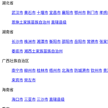
湖北省
武汉市
黄石市
十堰市
宜昌市
襄阳市
鄂州市
荆门市
孝感
恩施土家族苗族自治州
直辖县级
湖南省
长沙市
株洲市
湘潭市
衡阳市
邵阳市
岳阳市
常德市
张家
娄底市
湘西土家族苗族自治州
广西壮族自治区
南宁市
柳州市
桂林市
梧州市
北海市
防城港市
钦州市
贵
来宾市
崇左市
海南省
海口市
三亚市
三沙市
直辖县级