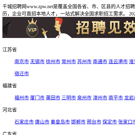
千城招聘网www.zpw.net是覆盖全国各省、市、区县的人
历，企业可直招本地人才，一站式解决全国求职招工需求。 2026
江苏省
南京市
无锡市
徐州市
常州市
苏州市
南通市
连云港市
淮
宿迁市
福建省
福州市
厦门市
莆田市
三明市
泉州市
漳州市
南平市
龙岩
河北省
石家庄市
唐山市
秦皇岛市
邯郸市
邢台市
保定市
张家口
广东省