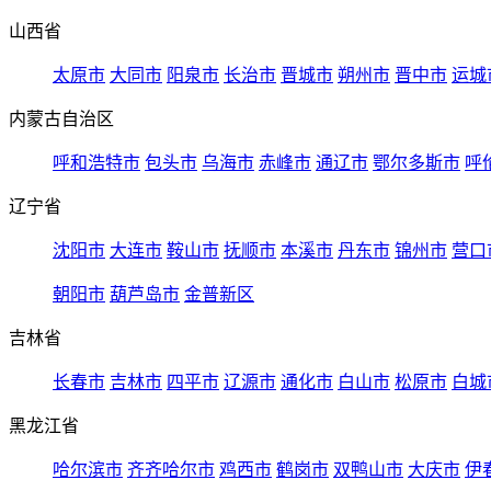
山西省
太原市
大同市
阳泉市
长治市
晋城市
朔州市
晋中市
运城
内蒙古自治区
呼和浩特市
包头市
乌海市
赤峰市
通辽市
鄂尔多斯市
呼
辽宁省
沈阳市
大连市
鞍山市
抚顺市
本溪市
丹东市
锦州市
营口
朝阳市
葫芦岛市
金普新区
吉林省
长春市
吉林市
四平市
辽源市
通化市
白山市
松原市
白城
黑龙江省
哈尔滨市
齐齐哈尔市
鸡西市
鹤岗市
双鸭山市
大庆市
伊