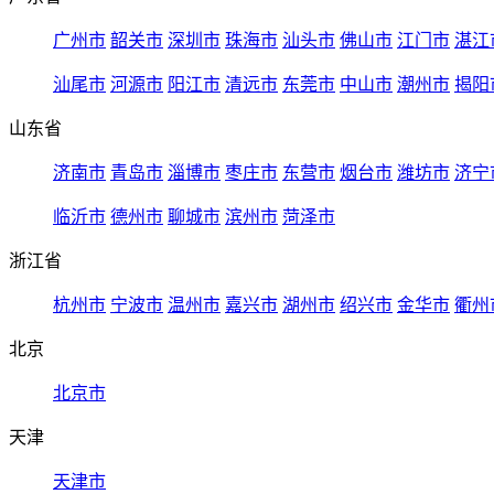
广州市
韶关市
深圳市
珠海市
汕头市
佛山市
江门市
湛江
汕尾市
河源市
阳江市
清远市
东莞市
中山市
潮州市
揭阳
山东省
济南市
青岛市
淄博市
枣庄市
东营市
烟台市
潍坊市
济宁
临沂市
德州市
聊城市
滨州市
菏泽市
浙江省
杭州市
宁波市
温州市
嘉兴市
湖州市
绍兴市
金华市
衢州
北京
北京市
天津
天津市