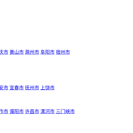
庆市
黄山市
滁州市
阜阳市
宿州市
安市
宜春市
抚州市
上饶市
作市
濮阳市
许昌市
漯河市
三门峡市