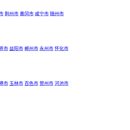
市
荆州市
黄冈市
咸宁市
随州市
界市
益阳市
郴州市
永州市
怀化市
港市
玉林市
百色市
贺州市
河池市