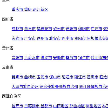
重庆市
重庆
两江新区
四川省
成都市
自贡市
攀枝花市
泸州市
德阳市
绵阳市
广元市
遂
宜宾市
广安市
达州市
雅安市
巴中市
资阳市
阿坝藏族羌
贵州省
贵阳市
六盘水市
遵义市
安顺市
毕节市
铜仁市
黔西南布
云南省
昆明市
曲靖市
玉溪市
保山市
昭通市
丽江市
普洱市
临沧
大理白族自治州
德宏傣族景颇族自治州
怒江傈僳族自治
西藏自治区
拉萨市
日喀则市
昌都市
山南地区
那曲地区
阿里地区
林