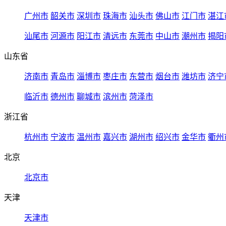
广州市
韶关市
深圳市
珠海市
汕头市
佛山市
江门市
湛江
汕尾市
河源市
阳江市
清远市
东莞市
中山市
潮州市
揭阳
山东省
济南市
青岛市
淄博市
枣庄市
东营市
烟台市
潍坊市
济宁
临沂市
德州市
聊城市
滨州市
菏泽市
浙江省
杭州市
宁波市
温州市
嘉兴市
湖州市
绍兴市
金华市
衢州
北京
北京市
天津
天津市