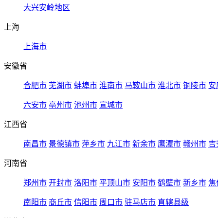
大兴安岭地区
上海
上海市
安徽省
合肥市
芜湖市
蚌埠市
淮南市
马鞍山市
淮北市
铜陵市
安
六安市
亳州市
池州市
宣城市
江西省
南昌市
景德镇市
萍乡市
九江市
新余市
鹰潭市
赣州市
吉
河南省
郑州市
开封市
洛阳市
平顶山市
安阳市
鹤壁市
新乡市
焦
南阳市
商丘市
信阳市
周口市
驻马店市
直辖县级