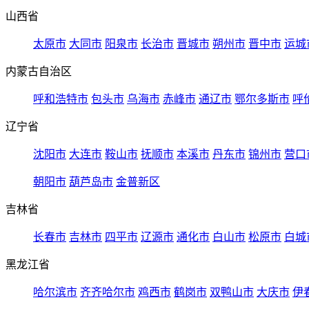
山西省
太原市
大同市
阳泉市
长治市
晋城市
朔州市
晋中市
运城
内蒙古自治区
呼和浩特市
包头市
乌海市
赤峰市
通辽市
鄂尔多斯市
呼
辽宁省
沈阳市
大连市
鞍山市
抚顺市
本溪市
丹东市
锦州市
营口
朝阳市
葫芦岛市
金普新区
吉林省
长春市
吉林市
四平市
辽源市
通化市
白山市
松原市
白城
黑龙江省
哈尔滨市
齐齐哈尔市
鸡西市
鹤岗市
双鸭山市
大庆市
伊