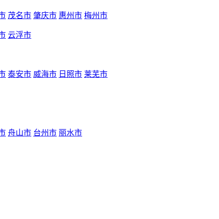
市
茂名市
肇庆市
惠州市
梅州市
市
云浮市
市
泰安市
威海市
日照市
莱芜市
市
舟山市
台州市
丽水市