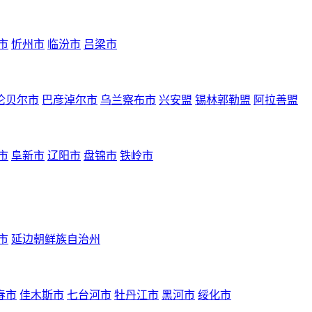
市
忻州市
临汾市
吕梁市
伦贝尔市
巴彦淖尔市
乌兰察布市
兴安盟
锡林郭勒盟
阿拉善盟
市
阜新市
辽阳市
盘锦市
铁岭市
市
延边朝鲜族自治州
春市
佳木斯市
七台河市
牡丹江市
黑河市
绥化市