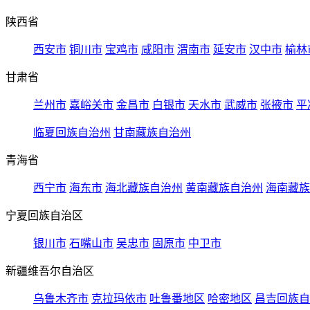
陕西省
西安市
铜川市
宝鸡市
咸阳市
渭南市
延安市
汉中市
榆林
甘肃省
兰州市
嘉峪关市
金昌市
白银市
天水市
武威市
张掖市
平
临夏回族自治州
甘南藏族自治州
青海省
西宁市
海东市
海北藏族自治州
黄南藏族自治州
海南藏族
宁夏回族自治区
银川市
石嘴山市
吴忠市
固原市
中卫市
新疆维吾尔自治区
乌鲁木齐市
克拉玛依市
吐鲁番地区
哈密地区
昌吉回族自