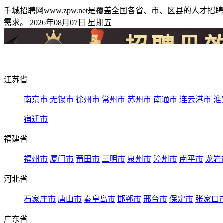
千城招聘网www.zpw.net是覆盖全国各省、市、区县的
需求。 2026年08月07日 星期五
江苏省
南京市
无锡市
徐州市
常州市
苏州市
南通市
连云港市
淮
宿迁市
福建省
福州市
厦门市
莆田市
三明市
泉州市
漳州市
南平市
龙岩
河北省
石家庄市
唐山市
秦皇岛市
邯郸市
邢台市
保定市
张家口
广东省