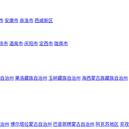
市
安康市
商洛市
西咸新区
凉市
酒泉市
庆阳市
定西市
陇南市
自治州
果洛藏族自治州
玉树藏族自治州
海西蒙古族藏族自治州
治州
博尔塔拉蒙古自治州
巴音郭楞蒙古自治州
阿克苏地区
克孜