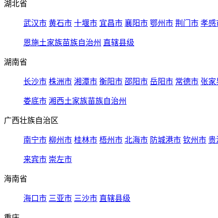
湖北省
武汉市
黄石市
十堰市
宜昌市
襄阳市
鄂州市
荆门市
孝感
恩施土家族苗族自治州
直辖县级
湖南省
长沙市
株洲市
湘潭市
衡阳市
邵阳市
岳阳市
常德市
张家
娄底市
湘西土家族苗族自治州
广西壮族自治区
南宁市
柳州市
桂林市
梧州市
北海市
防城港市
钦州市
贵
来宾市
崇左市
海南省
海口市
三亚市
三沙市
直辖县级
重庆