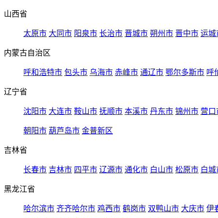
山西省
太原市
大同市
阳泉市
长治市
晋城市
朔州市
晋中市
运城
内蒙古自治区
呼和浩特市
包头市
乌海市
赤峰市
通辽市
鄂尔多斯市
呼
辽宁省
沈阳市
大连市
鞍山市
抚顺市
本溪市
丹东市
锦州市
营口
朝阳市
葫芦岛市
金普新区
吉林省
长春市
吉林市
四平市
辽源市
通化市
白山市
松原市
白城
黑龙江省
哈尔滨市
齐齐哈尔市
鸡西市
鹤岗市
双鸭山市
大庆市
伊