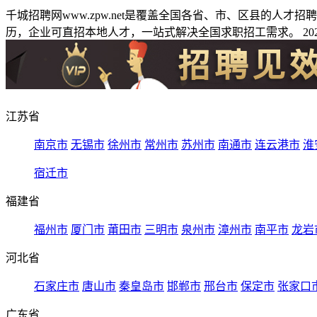
千城招聘网www.zpw.net是覆盖全国各省、市、区县的人
历，企业可直招本地人才，一站式解决全国求职招工需求。 2026
江苏省
南京市
无锡市
徐州市
常州市
苏州市
南通市
连云港市
淮
宿迁市
福建省
福州市
厦门市
莆田市
三明市
泉州市
漳州市
南平市
龙岩
河北省
石家庄市
唐山市
秦皇岛市
邯郸市
邢台市
保定市
张家口
广东省