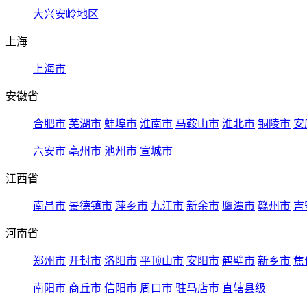
大兴安岭地区
上海
上海市
安徽省
合肥市
芜湖市
蚌埠市
淮南市
马鞍山市
淮北市
铜陵市
安
六安市
亳州市
池州市
宣城市
江西省
南昌市
景德镇市
萍乡市
九江市
新余市
鹰潭市
赣州市
吉
河南省
郑州市
开封市
洛阳市
平顶山市
安阳市
鹤壁市
新乡市
焦
南阳市
商丘市
信阳市
周口市
驻马店市
直辖县级