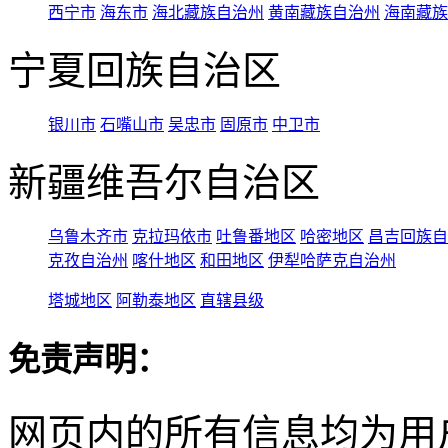
西宁市
海东市
海北藏族自治州
黄南藏族自治州
海南藏族
宁夏回族自治区
银川市
石嘴山市
吴忠市
固原市
中卫市
新疆维吾尔自治区
乌鲁木齐市
克拉玛依市
吐鲁番地区
哈密地区
昌吉回族自
克孜自治州
喀什地区
和田地区
伊犁哈萨克自治州
塔城地区
阿勒泰地区
直辖县级
免责声明：
网页内的所有信息均为用