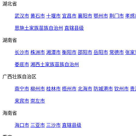
湖北省
武汉市
黄石市
十堰市
宜昌市
襄阳市
鄂州市
荆门市
孝感
恩施土家族苗族自治州
直辖县级
湖南省
长沙市
株洲市
湘潭市
衡阳市
邵阳市
岳阳市
常德市
张家
娄底市
湘西土家族苗族自治州
广西壮族自治区
南宁市
柳州市
桂林市
梧州市
北海市
防城港市
钦州市
贵
来宾市
崇左市
海南省
海口市
三亚市
三沙市
直辖县级