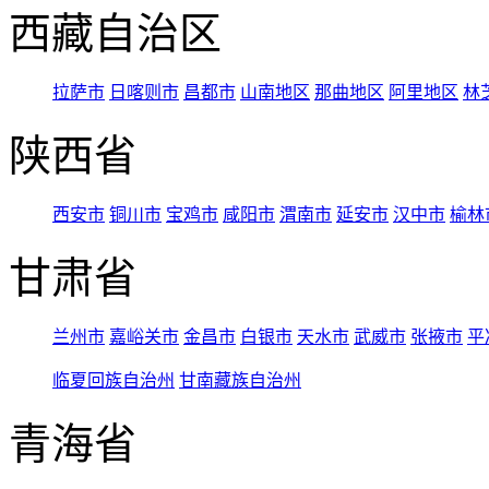
西藏自治区
拉萨市
日喀则市
昌都市
山南地区
那曲地区
阿里地区
林
陕西省
西安市
铜川市
宝鸡市
咸阳市
渭南市
延安市
汉中市
榆林
甘肃省
兰州市
嘉峪关市
金昌市
白银市
天水市
武威市
张掖市
平
临夏回族自治州
甘南藏族自治州
青海省