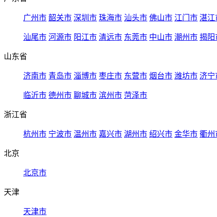
广州市
韶关市
深圳市
珠海市
汕头市
佛山市
江门市
湛江
汕尾市
河源市
阳江市
清远市
东莞市
中山市
潮州市
揭阳
山东省
济南市
青岛市
淄博市
枣庄市
东营市
烟台市
潍坊市
济宁
临沂市
德州市
聊城市
滨州市
菏泽市
浙江省
杭州市
宁波市
温州市
嘉兴市
湖州市
绍兴市
金华市
衢州
北京
北京市
天津
天津市