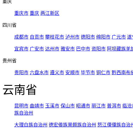
重庆
重庆市
重庆
两江新区
四川省
成都市
自贡市
攀枝花市
泸州市
德阳市
绵阳市
广元市
遂
宜宾市
广安市
达州市
雅安市
巴中市
资阳市
阿坝藏族羌
贵州省
贵阳市
六盘水市
遵义市
安顺市
毕节市
铜仁市
黔西南布
云南省
昆明市
曲靖市
玉溪市
保山市
昭通市
丽江市
普洱市
临沧
族自治州
大理白族自治州
德宏傣族景颇族自治州
怒江傈僳族自治