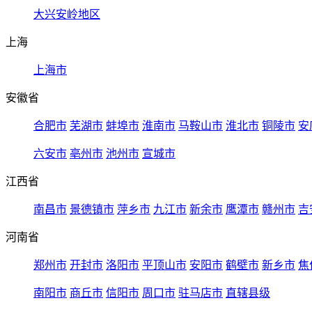
大兴安岭地区
上海
上海市
安徽省
合肥市
芜湖市
蚌埠市
淮南市
马鞍山市
淮北市
铜陵市
安
六安市
亳州市
池州市
宣城市
江西省
南昌市
景德镇市
萍乡市
九江市
新余市
鹰潭市
赣州市
吉
河南省
郑州市
开封市
洛阳市
平顶山市
安阳市
鹤壁市
新乡市
焦
南阳市
商丘市
信阳市
周口市
驻马店市
直辖县级