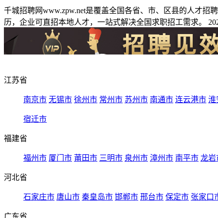
千城招聘网www.zpw.net是覆盖全国各省、市、区县的人
历，企业可直招本地人才，一站式解决全国求职招工需求。 2026
江苏省
南京市
无锡市
徐州市
常州市
苏州市
南通市
连云港市
淮
宿迁市
福建省
福州市
厦门市
莆田市
三明市
泉州市
漳州市
南平市
龙岩
河北省
石家庄市
唐山市
秦皇岛市
邯郸市
邢台市
保定市
张家口
广东省