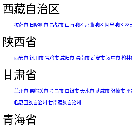
西藏自治区
拉萨市
日喀则市
昌都市
山南地区
那曲地区
阿里地区
林
陕西省
西安市
铜川市
宝鸡市
咸阳市
渭南市
延安市
汉中市
榆林
甘肃省
兰州市
嘉峪关市
金昌市
白银市
天水市
武威市
张掖市
平
临夏回族自治州
甘南藏族自治州
青海省