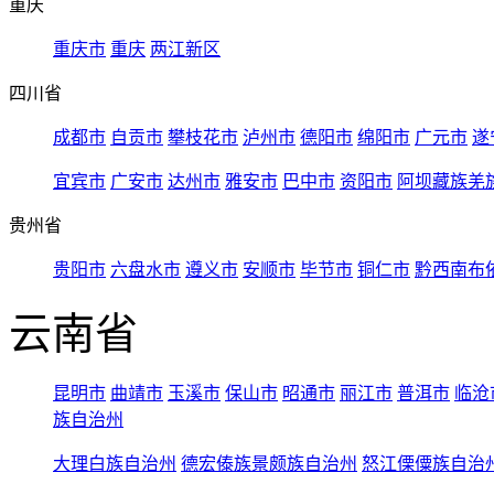
重庆
重庆市
重庆
两江新区
四川省
成都市
自贡市
攀枝花市
泸州市
德阳市
绵阳市
广元市
遂
宜宾市
广安市
达州市
雅安市
巴中市
资阳市
阿坝藏族羌
贵州省
贵阳市
六盘水市
遵义市
安顺市
毕节市
铜仁市
黔西南布
云南省
昆明市
曲靖市
玉溪市
保山市
昭通市
丽江市
普洱市
临沧
族自治州
大理白族自治州
德宏傣族景颇族自治州
怒江傈僳族自治