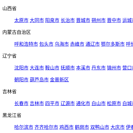
山西省
太原市
大同市
阳泉市
长治市
晋城市
朔州市
晋中市
运城
内蒙古自治区
呼和浩特市
包头市
乌海市
赤峰市
通辽市
鄂尔多斯市
呼
辽宁省
沈阳市
大连市
鞍山市
抚顺市
本溪市
丹东市
锦州市
营口
朝阳市
葫芦岛市
金普新区
吉林省
长春市
吉林市
四平市
辽源市
通化市
白山市
松原市
白城
黑龙江省
哈尔滨市
齐齐哈尔市
鸡西市
鹤岗市
双鸭山市
大庆市
伊