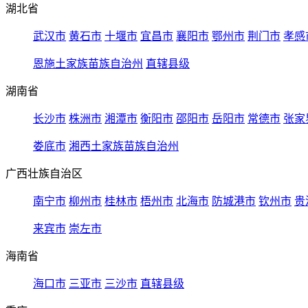
湖北省
武汉市
黄石市
十堰市
宜昌市
襄阳市
鄂州市
荆门市
孝感
恩施土家族苗族自治州
直辖县级
湖南省
长沙市
株洲市
湘潭市
衡阳市
邵阳市
岳阳市
常德市
张家
娄底市
湘西土家族苗族自治州
广西壮族自治区
南宁市
柳州市
桂林市
梧州市
北海市
防城港市
钦州市
贵
来宾市
崇左市
海南省
海口市
三亚市
三沙市
直辖县级