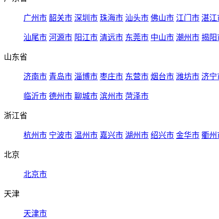
广州市
韶关市
深圳市
珠海市
汕头市
佛山市
江门市
湛江
汕尾市
河源市
阳江市
清远市
东莞市
中山市
潮州市
揭阳
山东省
济南市
青岛市
淄博市
枣庄市
东营市
烟台市
潍坊市
济宁
临沂市
德州市
聊城市
滨州市
菏泽市
浙江省
杭州市
宁波市
温州市
嘉兴市
湖州市
绍兴市
金华市
衢州
北京
北京市
天津
天津市