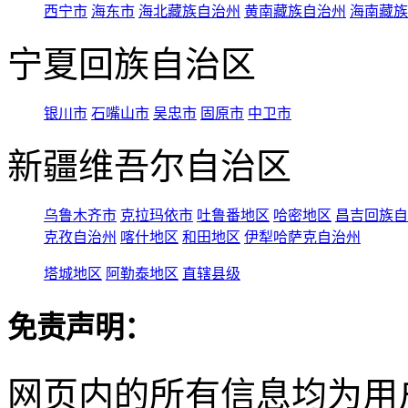
西宁市
海东市
海北藏族自治州
黄南藏族自治州
海南藏族
宁夏回族自治区
银川市
石嘴山市
吴忠市
固原市
中卫市
新疆维吾尔自治区
乌鲁木齐市
克拉玛依市
吐鲁番地区
哈密地区
昌吉回族自
克孜自治州
喀什地区
和田地区
伊犁哈萨克自治州
塔城地区
阿勒泰地区
直辖县级
免责声明：
网页内的所有信息均为用