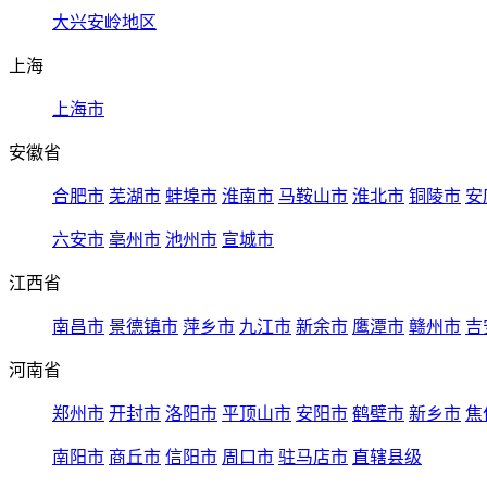
大兴安岭地区
上海
上海市
安徽省
合肥市
芜湖市
蚌埠市
淮南市
马鞍山市
淮北市
铜陵市
安
六安市
亳州市
池州市
宣城市
江西省
南昌市
景德镇市
萍乡市
九江市
新余市
鹰潭市
赣州市
吉
河南省
郑州市
开封市
洛阳市
平顶山市
安阳市
鹤壁市
新乡市
焦
南阳市
商丘市
信阳市
周口市
驻马店市
直辖县级