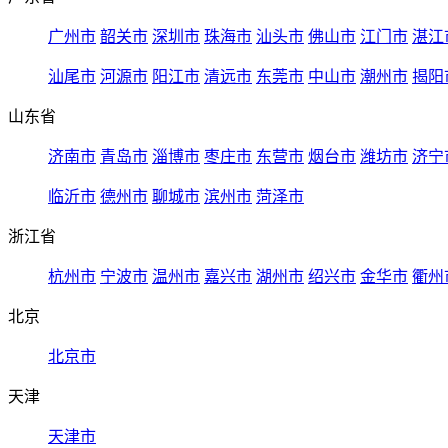
广州市
韶关市
深圳市
珠海市
汕头市
佛山市
江门市
湛江
汕尾市
河源市
阳江市
清远市
东莞市
中山市
潮州市
揭阳
山东省
济南市
青岛市
淄博市
枣庄市
东营市
烟台市
潍坊市
济宁
临沂市
德州市
聊城市
滨州市
菏泽市
浙江省
杭州市
宁波市
温州市
嘉兴市
湖州市
绍兴市
金华市
衢州
北京
北京市
天津
天津市