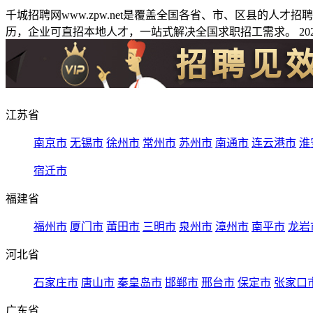
千城招聘网www.zpw.net是覆盖全国各省、市、区县的人
历，企业可直招本地人才，一站式解决全国求职招工需求。 2026
江苏省
南京市
无锡市
徐州市
常州市
苏州市
南通市
连云港市
淮
宿迁市
福建省
福州市
厦门市
莆田市
三明市
泉州市
漳州市
南平市
龙岩
河北省
石家庄市
唐山市
秦皇岛市
邯郸市
邢台市
保定市
张家口
广东省