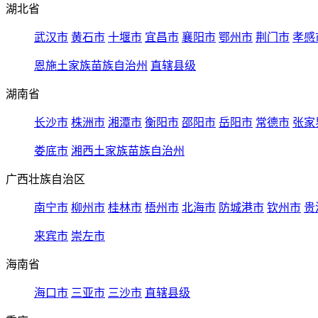
湖北省
武汉市
黄石市
十堰市
宜昌市
襄阳市
鄂州市
荆门市
孝感
恩施土家族苗族自治州
直辖县级
湖南省
长沙市
株洲市
湘潭市
衡阳市
邵阳市
岳阳市
常德市
张家
娄底市
湘西土家族苗族自治州
广西壮族自治区
南宁市
柳州市
桂林市
梧州市
北海市
防城港市
钦州市
贵
来宾市
崇左市
海南省
海口市
三亚市
三沙市
直辖县级