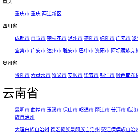
重庆
重庆市
重庆
两江新区
四川省
成都市
自贡市
攀枝花市
泸州市
德阳市
绵阳市
广元市
遂
宜宾市
广安市
达州市
雅安市
巴中市
资阳市
阿坝藏族羌
贵州省
贵阳市
六盘水市
遵义市
安顺市
毕节市
铜仁市
黔西南布
云南省
昆明市
曲靖市
玉溪市
保山市
昭通市
丽江市
普洱市
临沧
族自治州
大理白族自治州
德宏傣族景颇族自治州
怒江傈僳族自治