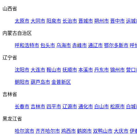
山西省
太原市
大同市
阳泉市
长治市
晋城市
朔州市
晋中市
运城
内蒙古自治区
呼和浩特市
包头市
乌海市
赤峰市
通辽市
鄂尔多斯市
呼
辽宁省
沈阳市
大连市
鞍山市
抚顺市
本溪市
丹东市
锦州市
营口
朝阳市
葫芦岛市
金普新区
吉林省
长春市
吉林市
四平市
辽源市
通化市
白山市
松原市
白城
黑龙江省
哈尔滨市
齐齐哈尔市
鸡西市
鹤岗市
双鸭山市
大庆市
伊