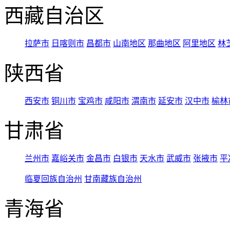
西藏自治区
拉萨市
日喀则市
昌都市
山南地区
那曲地区
阿里地区
林
陕西省
西安市
铜川市
宝鸡市
咸阳市
渭南市
延安市
汉中市
榆林
甘肃省
兰州市
嘉峪关市
金昌市
白银市
天水市
武威市
张掖市
平
临夏回族自治州
甘南藏族自治州
青海省