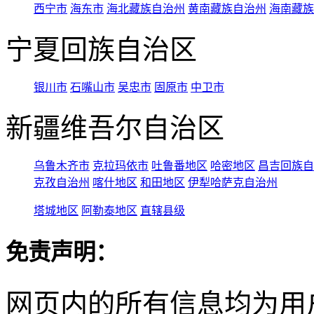
西宁市
海东市
海北藏族自治州
黄南藏族自治州
海南藏族
宁夏回族自治区
银川市
石嘴山市
吴忠市
固原市
中卫市
新疆维吾尔自治区
乌鲁木齐市
克拉玛依市
吐鲁番地区
哈密地区
昌吉回族自
克孜自治州
喀什地区
和田地区
伊犁哈萨克自治州
塔城地区
阿勒泰地区
直辖县级
免责声明：
网页内的所有信息均为用