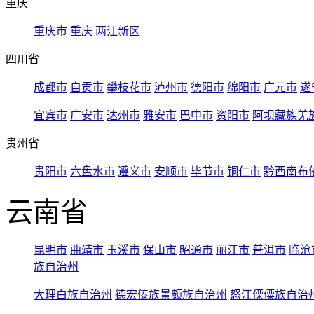
重庆
重庆市
重庆
两江新区
四川省
成都市
自贡市
攀枝花市
泸州市
德阳市
绵阳市
广元市
遂
宜宾市
广安市
达州市
雅安市
巴中市
资阳市
阿坝藏族羌
贵州省
贵阳市
六盘水市
遵义市
安顺市
毕节市
铜仁市
黔西南布
云南省
昆明市
曲靖市
玉溪市
保山市
昭通市
丽江市
普洱市
临沧
族自治州
大理白族自治州
德宏傣族景颇族自治州
怒江傈僳族自治