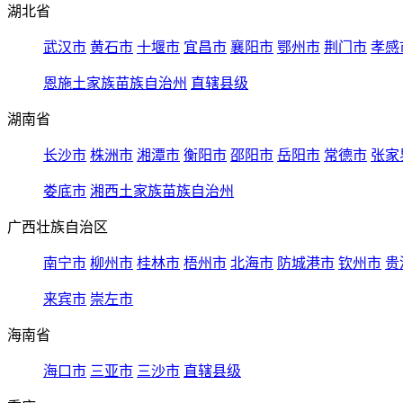
湖北省
武汉市
黄石市
十堰市
宜昌市
襄阳市
鄂州市
荆门市
孝感
恩施土家族苗族自治州
直辖县级
湖南省
长沙市
株洲市
湘潭市
衡阳市
邵阳市
岳阳市
常德市
张家
娄底市
湘西土家族苗族自治州
广西壮族自治区
南宁市
柳州市
桂林市
梧州市
北海市
防城港市
钦州市
贵
来宾市
崇左市
海南省
海口市
三亚市
三沙市
直辖县级