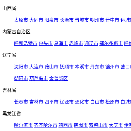
山西省
太原市
大同市
阳泉市
长治市
晋城市
朔州市
晋中市
运城
内蒙古自治区
呼和浩特市
包头市
乌海市
赤峰市
通辽市
鄂尔多斯市
呼
辽宁省
沈阳市
大连市
鞍山市
抚顺市
本溪市
丹东市
锦州市
营口
朝阳市
葫芦岛市
金普新区
吉林省
长春市
吉林市
四平市
辽源市
通化市
白山市
松原市
白城
黑龙江省
哈尔滨市
齐齐哈尔市
鸡西市
鹤岗市
双鸭山市
大庆市
伊