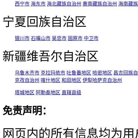
西宁市
海东市
海北藏族自治州
黄南藏族自治州
海南藏族
宁夏回族自治区
银川市
石嘴山市
吴忠市
固原市
中卫市
新疆维吾尔自治区
乌鲁木齐市
克拉玛依市
吐鲁番地区
哈密地区
昌吉回族自
克孜自治州
喀什地区
和田地区
伊犁哈萨克自治州
塔城地区
阿勒泰地区
直辖县级
免责声明：
网页内的所有信息均为用