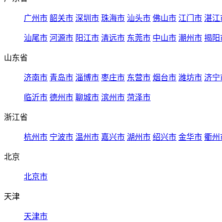
广州市
韶关市
深圳市
珠海市
汕头市
佛山市
江门市
湛江
汕尾市
河源市
阳江市
清远市
东莞市
中山市
潮州市
揭阳
山东省
济南市
青岛市
淄博市
枣庄市
东营市
烟台市
潍坊市
济宁
临沂市
德州市
聊城市
滨州市
菏泽市
浙江省
杭州市
宁波市
温州市
嘉兴市
湖州市
绍兴市
金华市
衢州
北京
北京市
天津
天津市