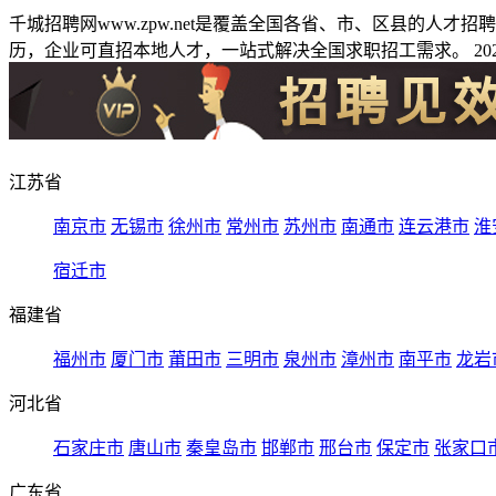
千城招聘网www.zpw.net是覆盖全国各省、市、区县的人
历，企业可直招本地人才，一站式解决全国求职招工需求。 2026
江苏省
南京市
无锡市
徐州市
常州市
苏州市
南通市
连云港市
淮
宿迁市
福建省
福州市
厦门市
莆田市
三明市
泉州市
漳州市
南平市
龙岩
河北省
石家庄市
唐山市
秦皇岛市
邯郸市
邢台市
保定市
张家口
广东省