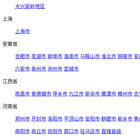
大兴安岭地区
上海
上海市
安徽省
合肥市
芜湖市
蚌埠市
淮南市
马鞍山市
淮北市
铜陵市
安
六安市
亳州市
池州市
宣城市
江西省
南昌市
景德镇市
萍乡市
九江市
新余市
鹰潭市
赣州市
吉
河南省
郑州市
开封市
洛阳市
平顶山市
安阳市
鹤壁市
新乡市
焦
南阳市
商丘市
信阳市
周口市
驻马店市
直辖县级