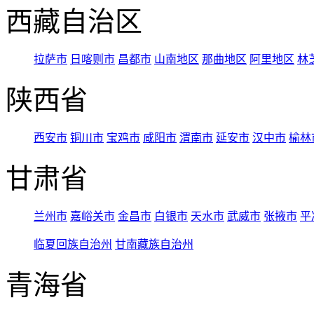
西藏自治区
拉萨市
日喀则市
昌都市
山南地区
那曲地区
阿里地区
林
陕西省
西安市
铜川市
宝鸡市
咸阳市
渭南市
延安市
汉中市
榆林
甘肃省
兰州市
嘉峪关市
金昌市
白银市
天水市
武威市
张掖市
平
临夏回族自治州
甘南藏族自治州
青海省