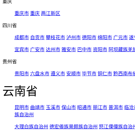
重庆
重庆市
重庆
两江新区
四川省
成都市
自贡市
攀枝花市
泸州市
德阳市
绵阳市
广元市
遂
宜宾市
广安市
达州市
雅安市
巴中市
资阳市
阿坝藏族羌
贵州省
贵阳市
六盘水市
遵义市
安顺市
毕节市
铜仁市
黔西南布
云南省
昆明市
曲靖市
玉溪市
保山市
昭通市
丽江市
普洱市
临沧
族自治州
大理白族自治州
德宏傣族景颇族自治州
怒江傈僳族自治