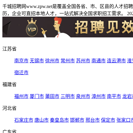
千城招聘网www.zpw.net是覆盖全国各省、市、区县的人
历，企业可直招本地人才，一站式解决全国求职招工需求。 2026
江苏省
南京市
无锡市
徐州市
常州市
苏州市
南通市
连云港市
淮
宿迁市
福建省
福州市
厦门市
莆田市
三明市
泉州市
漳州市
南平市
龙岩
河北省
石家庄市
唐山市
秦皇岛市
邯郸市
邢台市
保定市
张家口
广东省