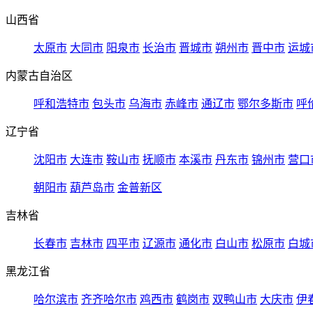
山西省
太原市
大同市
阳泉市
长治市
晋城市
朔州市
晋中市
运城
内蒙古自治区
呼和浩特市
包头市
乌海市
赤峰市
通辽市
鄂尔多斯市
呼
辽宁省
沈阳市
大连市
鞍山市
抚顺市
本溪市
丹东市
锦州市
营口
朝阳市
葫芦岛市
金普新区
吉林省
长春市
吉林市
四平市
辽源市
通化市
白山市
松原市
白城
黑龙江省
哈尔滨市
齐齐哈尔市
鸡西市
鹤岗市
双鸭山市
大庆市
伊