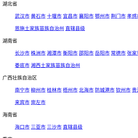
湖北省
武汉市
黄石市
十堰市
宜昌市
襄阳市
鄂州市
荆门市
孝感
恩施土家族苗族自治州
直辖县级
湖南省
长沙市
株洲市
湘潭市
衡阳市
邵阳市
岳阳市
常德市
张家
娄底市
湘西土家族苗族自治州
广西壮族自治区
南宁市
柳州市
桂林市
梧州市
北海市
防城港市
钦州市
贵
来宾市
崇左市
海南省
海口市
三亚市
三沙市
直辖县级