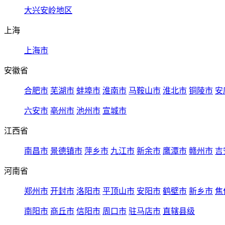
大兴安岭地区
上海
上海市
安徽省
合肥市
芜湖市
蚌埠市
淮南市
马鞍山市
淮北市
铜陵市
安
六安市
亳州市
池州市
宣城市
江西省
南昌市
景德镇市
萍乡市
九江市
新余市
鹰潭市
赣州市
吉
河南省
郑州市
开封市
洛阳市
平顶山市
安阳市
鹤壁市
新乡市
焦
南阳市
商丘市
信阳市
周口市
驻马店市
直辖县级