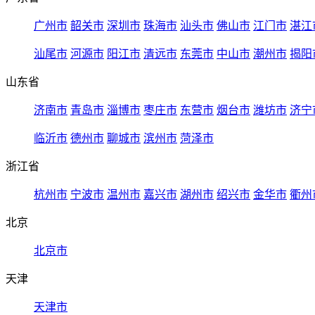
广州市
韶关市
深圳市
珠海市
汕头市
佛山市
江门市
湛江
汕尾市
河源市
阳江市
清远市
东莞市
中山市
潮州市
揭阳
山东省
济南市
青岛市
淄博市
枣庄市
东营市
烟台市
潍坊市
济宁
临沂市
德州市
聊城市
滨州市
菏泽市
浙江省
杭州市
宁波市
温州市
嘉兴市
湖州市
绍兴市
金华市
衢州
北京
北京市
天津
天津市