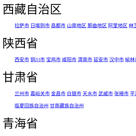
西藏自治区
拉萨市
日喀则市
昌都市
山南地区
那曲地区
阿里地区
林
陕西省
西安市
铜川市
宝鸡市
咸阳市
渭南市
延安市
汉中市
榆林
甘肃省
兰州市
嘉峪关市
金昌市
白银市
天水市
武威市
张掖市
平
临夏回族自治州
甘南藏族自治州
青海省