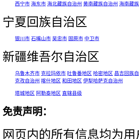
西宁市
海东市
海北藏族自治州
黄南藏族自治州
海南藏族
宁夏回族自治区
银川市
石嘴山市
吴忠市
固原市
中卫市
新疆维吾尔自治区
乌鲁木齐市
克拉玛依市
吐鲁番地区
哈密地区
昌吉回族自
克孜自治州
喀什地区
和田地区
伊犁哈萨克自治州
塔城地区
阿勒泰地区
直辖县级
免责声明：
网页内的所有信息均为用