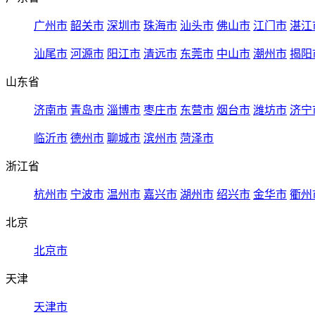
广州市
韶关市
深圳市
珠海市
汕头市
佛山市
江门市
湛江
汕尾市
河源市
阳江市
清远市
东莞市
中山市
潮州市
揭阳
山东省
济南市
青岛市
淄博市
枣庄市
东营市
烟台市
潍坊市
济宁
临沂市
德州市
聊城市
滨州市
菏泽市
浙江省
杭州市
宁波市
温州市
嘉兴市
湖州市
绍兴市
金华市
衢州
北京
北京市
天津
天津市