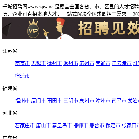
千城招聘网www.zpw.net是覆盖全国各省、市、区县的人
历，企业可直招本地人才，一站式解决全国求职招工需求。 2026
江苏省
南京市
无锡市
徐州市
常州市
苏州市
南通市
连云港市
淮
宿迁市
福建省
福州市
厦门市
莆田市
三明市
泉州市
漳州市
南平市
龙岩
河北省
石家庄市
唐山市
秦皇岛市
邯郸市
邢台市
保定市
张家口
广东省