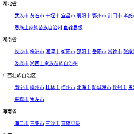
湖北省
武汉市
黄石市
十堰市
宜昌市
襄阳市
鄂州市
荆门市
孝感
恩施土家族苗族自治州
直辖县级
湖南省
长沙市
株洲市
湘潭市
衡阳市
邵阳市
岳阳市
常德市
张家
娄底市
湘西土家族苗族自治州
广西壮族自治区
南宁市
柳州市
桂林市
梧州市
北海市
防城港市
钦州市
贵
来宾市
崇左市
海南省
海口市
三亚市
三沙市
直辖县级