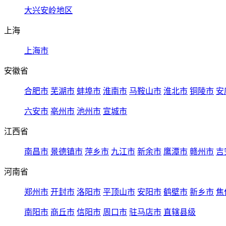
大兴安岭地区
上海
上海市
安徽省
合肥市
芜湖市
蚌埠市
淮南市
马鞍山市
淮北市
铜陵市
安
六安市
亳州市
池州市
宣城市
江西省
南昌市
景德镇市
萍乡市
九江市
新余市
鹰潭市
赣州市
吉
河南省
郑州市
开封市
洛阳市
平顶山市
安阳市
鹤壁市
新乡市
焦
南阳市
商丘市
信阳市
周口市
驻马店市
直辖县级