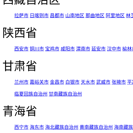
拉萨市
日喀则市
昌都市
山南地区
那曲地区
阿里地区
林
陕西省
西安市
铜川市
宝鸡市
咸阳市
渭南市
延安市
汉中市
榆林
甘肃省
兰州市
嘉峪关市
金昌市
白银市
天水市
武威市
张掖市
平
临夏回族自治州
甘南藏族自治州
青海省
西宁市
海东市
海北藏族自治州
黄南藏族自治州
海南藏族