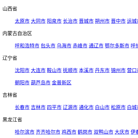
山西省
太原市
大同市
阳泉市
长治市
晋城市
朔州市
晋中市
运城
内蒙古自治区
呼和浩特市
包头市
乌海市
赤峰市
通辽市
鄂尔多斯市
呼
辽宁省
沈阳市
大连市
鞍山市
抚顺市
本溪市
丹东市
锦州市
营口
朝阳市
葫芦岛市
金普新区
吉林省
长春市
吉林市
四平市
辽源市
通化市
白山市
松原市
白城
黑龙江省
哈尔滨市
齐齐哈尔市
鸡西市
鹤岗市
双鸭山市
大庆市
伊