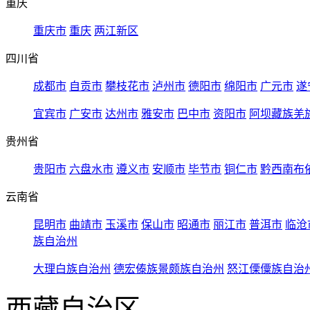
重庆
重庆市
重庆
两江新区
四川省
成都市
自贡市
攀枝花市
泸州市
德阳市
绵阳市
广元市
遂
宜宾市
广安市
达州市
雅安市
巴中市
资阳市
阿坝藏族羌
贵州省
贵阳市
六盘水市
遵义市
安顺市
毕节市
铜仁市
黔西南布
云南省
昆明市
曲靖市
玉溪市
保山市
昭通市
丽江市
普洱市
临沧
族自治州
大理白族自治州
德宏傣族景颇族自治州
怒江傈僳族自治
西藏自治区