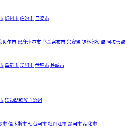
市
忻州市
临汾市
吕梁市
伦贝尔市
巴彦淖尔市
乌兰察布市
兴安盟
锡林郭勒盟
阿拉善盟
市
阜新市
辽阳市
盘锦市
铁岭市
市
延边朝鲜族自治州
春市
佳木斯市
七台河市
牡丹江市
黑河市
绥化市