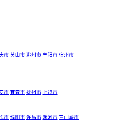
庆市
黄山市
滁州市
阜阳市
宿州市
安市
宜春市
抚州市
上饶市
作市
濮阳市
许昌市
漯河市
三门峡市