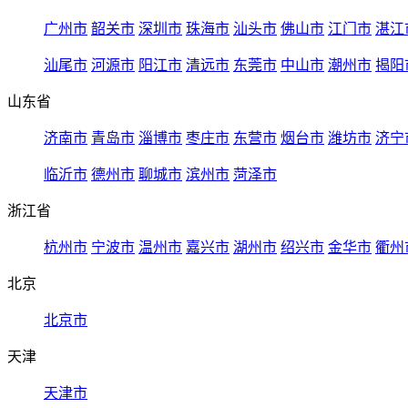
广州市
韶关市
深圳市
珠海市
汕头市
佛山市
江门市
湛江
汕尾市
河源市
阳江市
清远市
东莞市
中山市
潮州市
揭阳
山东省
济南市
青岛市
淄博市
枣庄市
东营市
烟台市
潍坊市
济宁
临沂市
德州市
聊城市
滨州市
菏泽市
浙江省
杭州市
宁波市
温州市
嘉兴市
湖州市
绍兴市
金华市
衢州
北京
北京市
天津
天津市