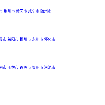
市
荆州市
黄冈市
咸宁市
随州市
界市
益阳市
郴州市
永州市
怀化市
港市
玉林市
百色市
贺州市
河池市