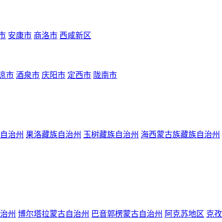
市
安康市
商洛市
西咸新区
凉市
酒泉市
庆阳市
定西市
陇南市
自治州
果洛藏族自治州
玉树藏族自治州
海西蒙古族藏族自治州
治州
博尔塔拉蒙古自治州
巴音郭楞蒙古自治州
阿克苏地区
克孜