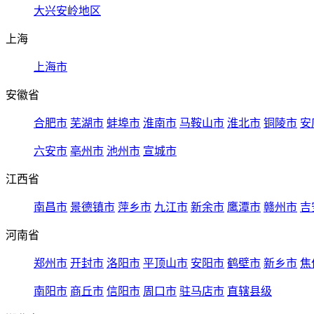
大兴安岭地区
上海
上海市
安徽省
合肥市
芜湖市
蚌埠市
淮南市
马鞍山市
淮北市
铜陵市
安
六安市
亳州市
池州市
宣城市
江西省
南昌市
景德镇市
萍乡市
九江市
新余市
鹰潭市
赣州市
吉
河南省
郑州市
开封市
洛阳市
平顶山市
安阳市
鹤壁市
新乡市
焦
南阳市
商丘市
信阳市
周口市
驻马店市
直辖县级