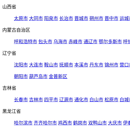
山西省
太原市
大同市
阳泉市
长治市
晋城市
朔州市
晋中市
运城
内蒙古自治区
呼和浩特市
包头市
乌海市
赤峰市
通辽市
鄂尔多斯市
呼
辽宁省
沈阳市
大连市
鞍山市
抚顺市
本溪市
丹东市
锦州市
营口
朝阳市
葫芦岛市
金普新区
吉林省
长春市
吉林市
四平市
辽源市
通化市
白山市
松原市
白城
黑龙江省
哈尔滨市
齐齐哈尔市
鸡西市
鹤岗市
双鸭山市
大庆市
伊