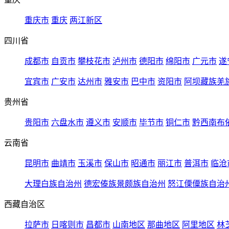
重庆市
重庆
两江新区
四川省
成都市
自贡市
攀枝花市
泸州市
德阳市
绵阳市
广元市
遂
宜宾市
广安市
达州市
雅安市
巴中市
资阳市
阿坝藏族羌
贵州省
贵阳市
六盘水市
遵义市
安顺市
毕节市
铜仁市
黔西南布
云南省
昆明市
曲靖市
玉溪市
保山市
昭通市
丽江市
普洱市
临沧
大理白族自治州
德宏傣族景颇族自治州
怒江傈僳族自治
西藏自治区
拉萨市
日喀则市
昌都市
山南地区
那曲地区
阿里地区
林