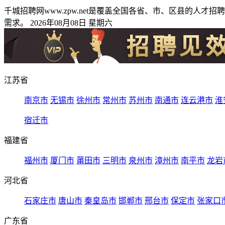
千城招聘网www.zpw.net是覆盖全国各省、市、区县的
需求。 2026年08月08日 星期六
江苏省
南京市
无锡市
徐州市
常州市
苏州市
南通市
连云港市
淮
宿迁市
福建省
福州市
厦门市
莆田市
三明市
泉州市
漳州市
南平市
龙岩
河北省
石家庄市
唐山市
秦皇岛市
邯郸市
邢台市
保定市
张家口
广东省