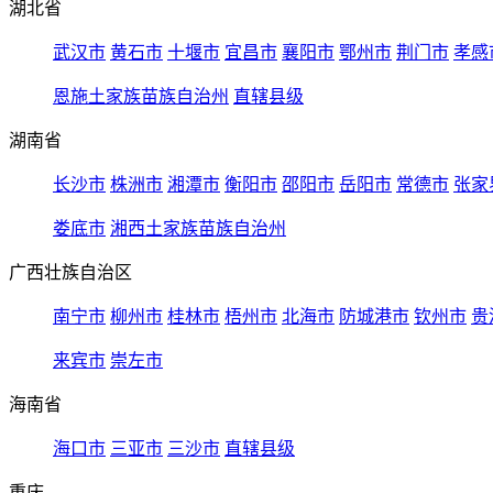
湖北省
武汉市
黄石市
十堰市
宜昌市
襄阳市
鄂州市
荆门市
孝感
恩施土家族苗族自治州
直辖县级
湖南省
长沙市
株洲市
湘潭市
衡阳市
邵阳市
岳阳市
常德市
张家
娄底市
湘西土家族苗族自治州
广西壮族自治区
南宁市
柳州市
桂林市
梧州市
北海市
防城港市
钦州市
贵
来宾市
崇左市
海南省
海口市
三亚市
三沙市
直辖县级
重庆