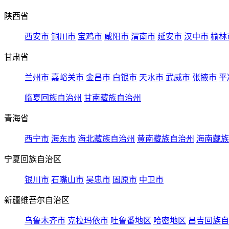
陕西省
西安市
铜川市
宝鸡市
咸阳市
渭南市
延安市
汉中市
榆林
甘肃省
兰州市
嘉峪关市
金昌市
白银市
天水市
武威市
张掖市
平
临夏回族自治州
甘南藏族自治州
青海省
西宁市
海东市
海北藏族自治州
黄南藏族自治州
海南藏族
宁夏回族自治区
银川市
石嘴山市
吴忠市
固原市
中卫市
新疆维吾尔自治区
乌鲁木齐市
克拉玛依市
吐鲁番地区
哈密地区
昌吉回族自