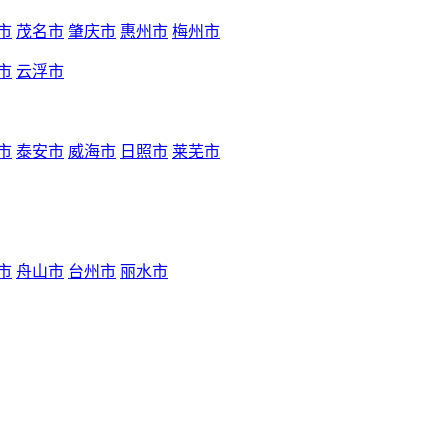
市
茂名市
肇庆市
惠州市
梅州市
市
云浮市
市
泰安市
威海市
日照市
莱芜市
市
舟山市
台州市
丽水市