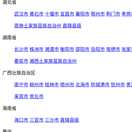
湖北省
武汉市
黄石市
十堰市
宜昌市
襄阳市
鄂州市
荆门市
孝感
恩施土家族苗族自治州
直辖县级
湖南省
长沙市
株洲市
湘潭市
衡阳市
邵阳市
岳阳市
常德市
张家
娄底市
湘西土家族苗族自治州
广西壮族自治区
南宁市
柳州市
桂林市
梧州市
北海市
防城港市
钦州市
贵
来宾市
崇左市
海南省
海口市
三亚市
三沙市
直辖县级
重庆