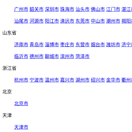
广州市
韶关市
深圳市
珠海市
汕头市
佛山市
江门市
湛江
汕尾市
河源市
阳江市
清远市
东莞市
中山市
潮州市
揭阳
山东省
济南市
青岛市
淄博市
枣庄市
东营市
烟台市
潍坊市
济宁
临沂市
德州市
聊城市
滨州市
菏泽市
浙江省
杭州市
宁波市
温州市
嘉兴市
湖州市
绍兴市
金华市
衢州
北京
北京市
天津
天津市