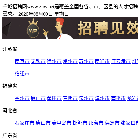
千城招聘网www.zpw.net是覆盖全国各省、市、区县的
需求。 2026年08月09日 星期日
江苏省
南京市
无锡市
徐州市
常州市
苏州市
南通市
连云港市
淮
宿迁市
福建省
福州市
厦门市
莆田市
三明市
泉州市
漳州市
南平市
龙岩
河北省
石家庄市
唐山市
秦皇岛市
邯郸市
邢台市
保定市
张家口
广东省