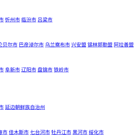
市
忻州市
临汾市
吕梁市
伦贝尔市
巴彦淖尔市
乌兰察布市
兴安盟
锡林郭勒盟
阿拉善盟
市
阜新市
辽阳市
盘锦市
铁岭市
市
延边朝鲜族自治州
春市
佳木斯市
七台河市
牡丹江市
黑河市
绥化市