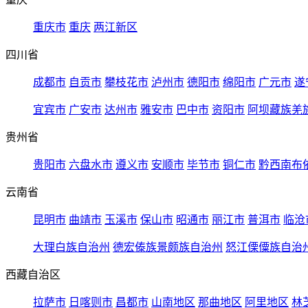
重庆市
重庆
两江新区
四川省
成都市
自贡市
攀枝花市
泸州市
德阳市
绵阳市
广元市
遂
宜宾市
广安市
达州市
雅安市
巴中市
资阳市
阿坝藏族羌
贵州省
贵阳市
六盘水市
遵义市
安顺市
毕节市
铜仁市
黔西南布
云南省
昆明市
曲靖市
玉溪市
保山市
昭通市
丽江市
普洱市
临沧
大理白族自治州
德宏傣族景颇族自治州
怒江傈僳族自治
西藏自治区
拉萨市
日喀则市
昌都市
山南地区
那曲地区
阿里地区
林