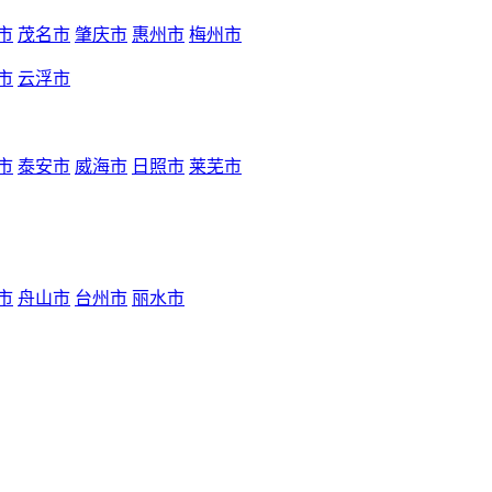
市
茂名市
肇庆市
惠州市
梅州市
市
云浮市
市
泰安市
威海市
日照市
莱芜市
市
舟山市
台州市
丽水市