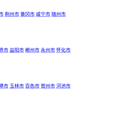
市
荆州市
黄冈市
咸宁市
随州市
界市
益阳市
郴州市
永州市
怀化市
港市
玉林市
百色市
贺州市
河池市