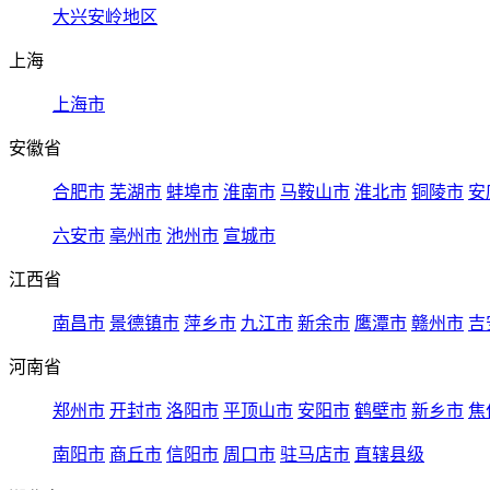
大兴安岭地区
上海
上海市
安徽省
合肥市
芜湖市
蚌埠市
淮南市
马鞍山市
淮北市
铜陵市
安
六安市
亳州市
池州市
宣城市
江西省
南昌市
景德镇市
萍乡市
九江市
新余市
鹰潭市
赣州市
吉
河南省
郑州市
开封市
洛阳市
平顶山市
安阳市
鹤壁市
新乡市
焦
南阳市
商丘市
信阳市
周口市
驻马店市
直辖县级