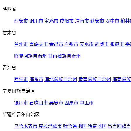
陕西省
西安市
铜川市
宝鸡市
咸阳市
渭南市
延安市
汉中市
榆林
甘肃省
兰州市
嘉峪关市
金昌市
白银市
天水市
武威市
张掖市
平
临夏回族自治州
甘南藏族自治州
青海省
西宁市
海东市
海北藏族自治州
黄南藏族自治州
海南藏族
宁夏回族自治区
银川市
石嘴山市
吴忠市
固原市
中卫市
新疆维吾尔自治区
乌鲁木齐市
克拉玛依市
吐鲁番地区
哈密地区
昌吉回族自