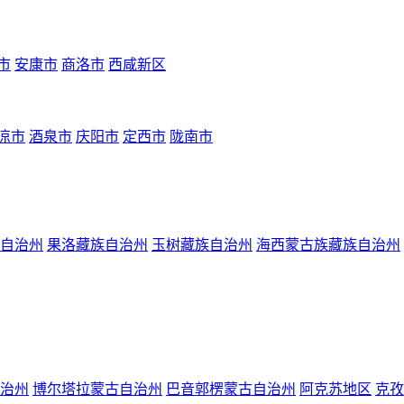
市
安康市
商洛市
西咸新区
凉市
酒泉市
庆阳市
定西市
陇南市
自治州
果洛藏族自治州
玉树藏族自治州
海西蒙古族藏族自治州
治州
博尔塔拉蒙古自治州
巴音郭楞蒙古自治州
阿克苏地区
克孜