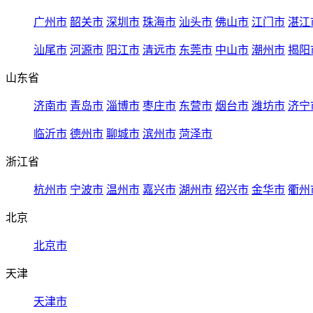
广州市
韶关市
深圳市
珠海市
汕头市
佛山市
江门市
湛江
汕尾市
河源市
阳江市
清远市
东莞市
中山市
潮州市
揭阳
山东省
济南市
青岛市
淄博市
枣庄市
东营市
烟台市
潍坊市
济宁
临沂市
德州市
聊城市
滨州市
菏泽市
浙江省
杭州市
宁波市
温州市
嘉兴市
湖州市
绍兴市
金华市
衢州
北京
北京市
天津
天津市