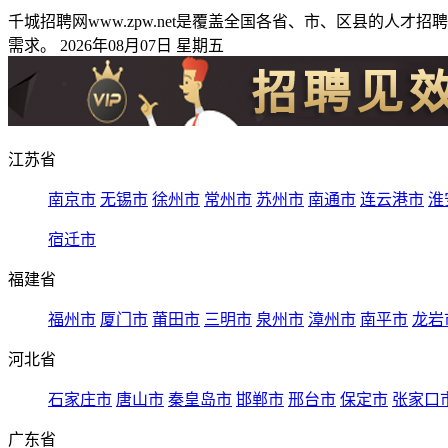
千城招聘网www.zpw.net是覆盖全国各省、市、区县的
需求。 2026年08月07日 星期五
江苏省
南京市
无锡市
徐州市
常州市
苏州市
南通市
连云港市
淮
宿迁市
福建省
福州市
厦门市
莆田市
三明市
泉州市
漳州市
南平市
龙岩
河北省
石家庄市
唐山市
秦皇岛市
邯郸市
邢台市
保定市
张家口
广东省