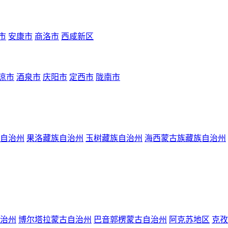
市
安康市
商洛市
西咸新区
凉市
酒泉市
庆阳市
定西市
陇南市
自治州
果洛藏族自治州
玉树藏族自治州
海西蒙古族藏族自治州
治州
博尔塔拉蒙古自治州
巴音郭楞蒙古自治州
阿克苏地区
克孜