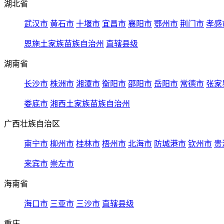
湖北省
武汉市
黄石市
十堰市
宜昌市
襄阳市
鄂州市
荆门市
孝感
恩施土家族苗族自治州
直辖县级
湖南省
长沙市
株洲市
湘潭市
衡阳市
邵阳市
岳阳市
常德市
张家
娄底市
湘西土家族苗族自治州
广西壮族自治区
南宁市
柳州市
桂林市
梧州市
北海市
防城港市
钦州市
贵
来宾市
崇左市
海南省
海口市
三亚市
三沙市
直辖县级
重庆