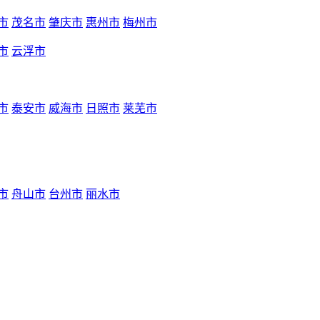
市
茂名市
肇庆市
惠州市
梅州市
市
云浮市
市
泰安市
威海市
日照市
莱芜市
市
舟山市
台州市
丽水市