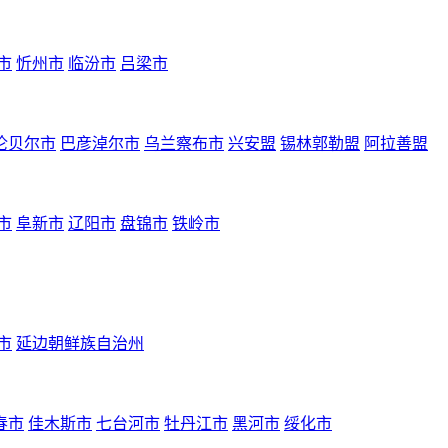
市
忻州市
临汾市
吕梁市
伦贝尔市
巴彦淖尔市
乌兰察布市
兴安盟
锡林郭勒盟
阿拉善盟
市
阜新市
辽阳市
盘锦市
铁岭市
市
延边朝鲜族自治州
春市
佳木斯市
七台河市
牡丹江市
黑河市
绥化市