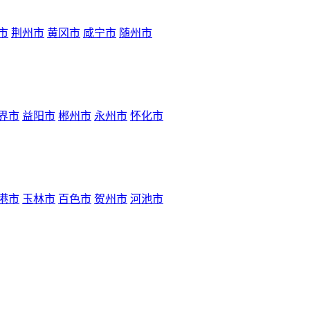
市
荆州市
黄冈市
咸宁市
随州市
界市
益阳市
郴州市
永州市
怀化市
港市
玉林市
百色市
贺州市
河池市