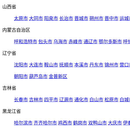
山西省
太原市
大同市
阳泉市
长治市
晋城市
朔州市
晋中市
运城
内蒙古自治区
呼和浩特市
包头市
乌海市
赤峰市
通辽市
鄂尔多斯市
呼
辽宁省
沈阳市
大连市
鞍山市
抚顺市
本溪市
丹东市
锦州市
营口
朝阳市
葫芦岛市
金普新区
吉林省
长春市
吉林市
四平市
辽源市
通化市
白山市
松原市
白城
黑龙江省
哈尔滨市
齐齐哈尔市
鸡西市
鹤岗市
双鸭山市
大庆市
伊