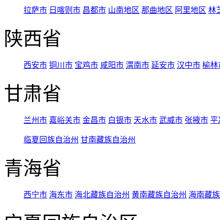
拉萨市
日喀则市
昌都市
山南地区
那曲地区
阿里地区
林
陕西省
西安市
铜川市
宝鸡市
咸阳市
渭南市
延安市
汉中市
榆林
甘肃省
兰州市
嘉峪关市
金昌市
白银市
天水市
武威市
张掖市
平
临夏回族自治州
甘南藏族自治州
青海省
西宁市
海东市
海北藏族自治州
黄南藏族自治州
海南藏族