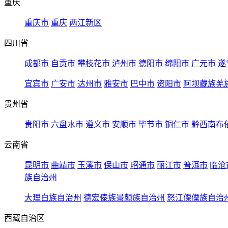
重庆
重庆市
重庆
两江新区
四川省
成都市
自贡市
攀枝花市
泸州市
德阳市
绵阳市
广元市
遂
宜宾市
广安市
达州市
雅安市
巴中市
资阳市
阿坝藏族羌
贵州省
贵阳市
六盘水市
遵义市
安顺市
毕节市
铜仁市
黔西南布
云南省
昆明市
曲靖市
玉溪市
保山市
昭通市
丽江市
普洱市
临沧
族自治州
大理白族自治州
德宏傣族景颇族自治州
怒江傈僳族自治
西藏自治区