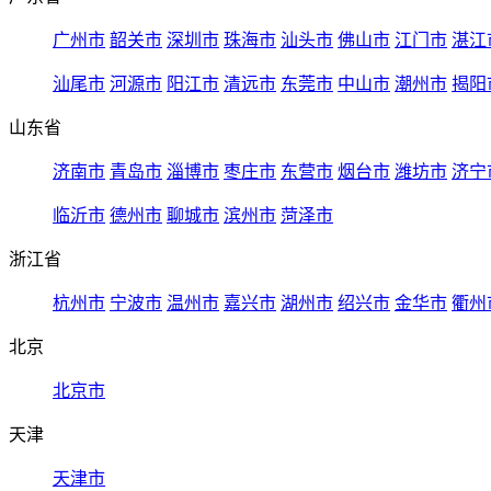
广州市
韶关市
深圳市
珠海市
汕头市
佛山市
江门市
湛江
汕尾市
河源市
阳江市
清远市
东莞市
中山市
潮州市
揭阳
山东省
济南市
青岛市
淄博市
枣庄市
东营市
烟台市
潍坊市
济宁
临沂市
德州市
聊城市
滨州市
菏泽市
浙江省
杭州市
宁波市
温州市
嘉兴市
湖州市
绍兴市
金华市
衢州
北京
北京市
天津
天津市