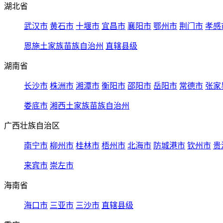
湖北省
武汉市
黄石市
十堰市
宜昌市
襄阳市
鄂州市
荆门市
孝感
恩施土家族苗族自治州
直辖县级
湖南省
长沙市
株洲市
湘潭市
衡阳市
邵阳市
岳阳市
常德市
张家
娄底市
湘西土家族苗族自治州
广西壮族自治区
南宁市
柳州市
桂林市
梧州市
北海市
防城港市
钦州市
贵
来宾市
崇左市
海南省
海口市
三亚市
三沙市
直辖县级