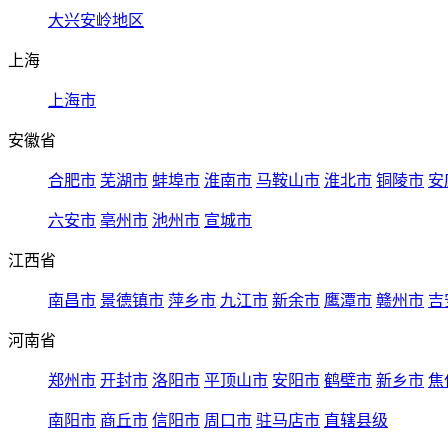
大兴安岭地区
上海
上海市
安徽省
合肥市
芜湖市
蚌埠市
淮南市
马鞍山市
淮北市
铜陵市
安
六安市
亳州市
池州市
宣城市
江西省
南昌市
景德镇市
萍乡市
九江市
新余市
鹰潭市
赣州市
吉
河南省
郑州市
开封市
洛阳市
平顶山市
安阳市
鹤壁市
新乡市
焦
南阳市
商丘市
信阳市
周口市
驻马店市
直辖县级