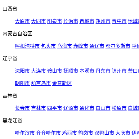
山西省
太原市
大同市
阳泉市
长治市
晋城市
朔州市
晋中市
运城
内蒙古自治区
呼和浩特市
包头市
乌海市
赤峰市
通辽市
鄂尔多斯市
呼
辽宁省
沈阳市
大连市
鞍山市
抚顺市
本溪市
丹东市
锦州市
营口
朝阳市
葫芦岛市
金普新区
吉林省
长春市
吉林市
四平市
辽源市
通化市
白山市
松原市
白城
黑龙江省
哈尔滨市
齐齐哈尔市
鸡西市
鹤岗市
双鸭山市
大庆市
伊