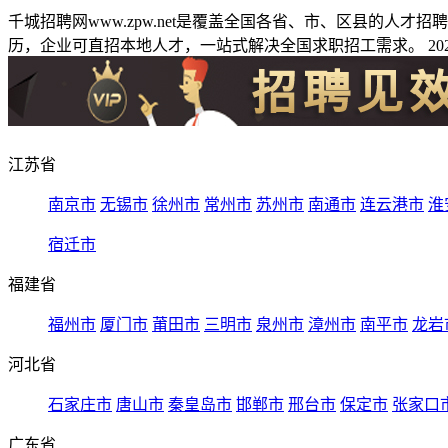
千城招聘网www.zpw.net是覆盖全国各省、市、区县的人
历，企业可直招本地人才，一站式解决全国求职招工需求。 2026
江苏省
南京市
无锡市
徐州市
常州市
苏州市
南通市
连云港市
淮
宿迁市
福建省
福州市
厦门市
莆田市
三明市
泉州市
漳州市
南平市
龙岩
河北省
石家庄市
唐山市
秦皇岛市
邯郸市
邢台市
保定市
张家口
广东省