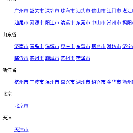
广州市
韶关市
深圳市
珠海市
汕头市
佛山市
江门市
湛江
汕尾市
河源市
阳江市
清远市
东莞市
中山市
潮州市
揭阳
山东省
济南市
青岛市
淄博市
枣庄市
东营市
烟台市
潍坊市
济宁
临沂市
德州市
聊城市
滨州市
菏泽市
浙江省
杭州市
宁波市
温州市
嘉兴市
湖州市
绍兴市
金华市
衢州
北京
北京市
天津
天津市