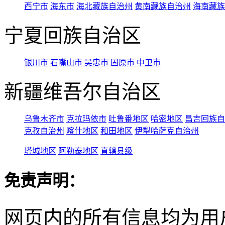
西宁市
海东市
海北藏族自治州
黄南藏族自治州
海南藏族
宁夏回族自治区
银川市
石嘴山市
吴忠市
固原市
中卫市
新疆维吾尔自治区
乌鲁木齐市
克拉玛依市
吐鲁番地区
哈密地区
昌吉回族自
克孜自治州
喀什地区
和田地区
伊犁哈萨克自治州
塔城地区
阿勒泰地区
直辖县级
免责声明：
网页内的所有信息均为用