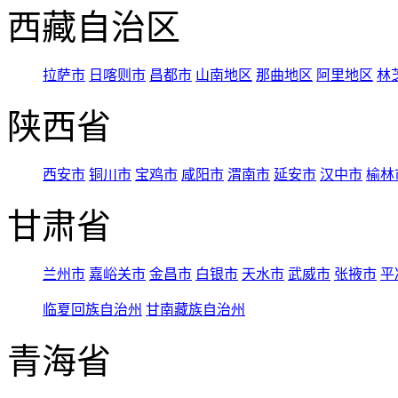
西藏自治区
拉萨市
日喀则市
昌都市
山南地区
那曲地区
阿里地区
林
陕西省
西安市
铜川市
宝鸡市
咸阳市
渭南市
延安市
汉中市
榆林
甘肃省
兰州市
嘉峪关市
金昌市
白银市
天水市
武威市
张掖市
平
临夏回族自治州
甘南藏族自治州
青海省