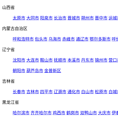
山西省
太原市
大同市
阳泉市
长治市
晋城市
朔州市
晋中市
运城
内蒙古自治区
呼和浩特市
包头市
乌海市
赤峰市
通辽市
鄂尔多斯市
呼
辽宁省
沈阳市
大连市
鞍山市
抚顺市
本溪市
丹东市
锦州市
营口
朝阳市
葫芦岛市
金普新区
吉林省
长春市
吉林市
四平市
辽源市
通化市
白山市
松原市
白城
黑龙江省
哈尔滨市
齐齐哈尔市
鸡西市
鹤岗市
双鸭山市
大庆市
伊