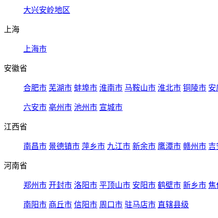
大兴安岭地区
上海
上海市
安徽省
合肥市
芜湖市
蚌埠市
淮南市
马鞍山市
淮北市
铜陵市
安
六安市
亳州市
池州市
宣城市
江西省
南昌市
景德镇市
萍乡市
九江市
新余市
鹰潭市
赣州市
吉
河南省
郑州市
开封市
洛阳市
平顶山市
安阳市
鹤壁市
新乡市
焦
南阳市
商丘市
信阳市
周口市
驻马店市
直辖县级