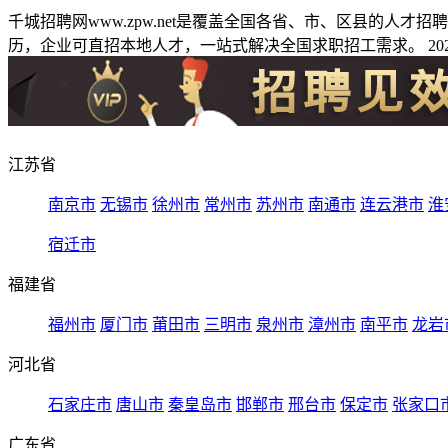
千城招聘网www.zpw.net是覆盖全国各省、市、区县的人
历，企业可直招本地人才，一站式解决全国求职招工需求。 2026
江苏省
南京市
无锡市
徐州市
常州市
苏州市
南通市
连云港市
淮
宿迁市
福建省
福州市
厦门市
莆田市
三明市
泉州市
漳州市
南平市
龙岩
河北省
石家庄市
唐山市
秦皇岛市
邯郸市
邢台市
保定市
张家口
广东省