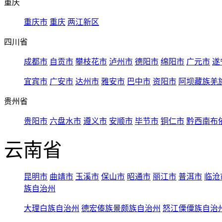
重庆
重庆市
重庆
两江新区
四川省
成都市
自贡市
攀枝花市
泸州市
德阳市
绵阳市
广元市
遂
宜宾市
广安市
达州市
雅安市
巴中市
资阳市
阿坝藏族羌
贵州省
贵阳市
六盘水市
遵义市
安顺市
毕节市
铜仁市
黔西南布
云南省
昆明市
曲靖市
玉溪市
保山市
昭通市
丽江市
普洱市
临沧
族自治州
大理白族自治州
德宏傣族景颇族自治州
怒江傈僳族自治