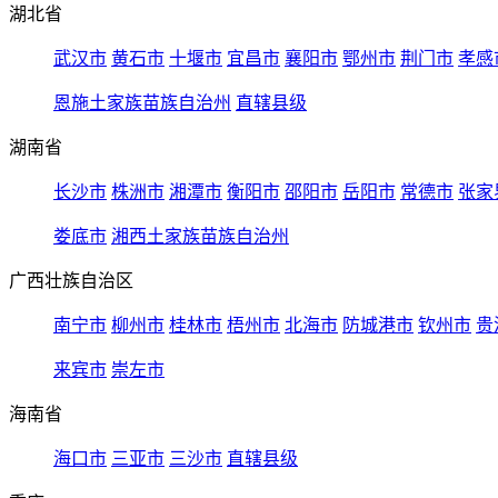
湖北省
武汉市
黄石市
十堰市
宜昌市
襄阳市
鄂州市
荆门市
孝感
恩施土家族苗族自治州
直辖县级
湖南省
长沙市
株洲市
湘潭市
衡阳市
邵阳市
岳阳市
常德市
张家
娄底市
湘西土家族苗族自治州
广西壮族自治区
南宁市
柳州市
桂林市
梧州市
北海市
防城港市
钦州市
贵
来宾市
崇左市
海南省
海口市
三亚市
三沙市
直辖县级