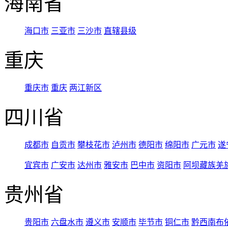
海南省
海口市
三亚市
三沙市
直辖县级
重庆
重庆市
重庆
两江新区
四川省
成都市
自贡市
攀枝花市
泸州市
德阳市
绵阳市
广元市
遂
宜宾市
广安市
达州市
雅安市
巴中市
资阳市
阿坝藏族羌
贵州省
贵阳市
六盘水市
遵义市
安顺市
毕节市
铜仁市
黔西南布