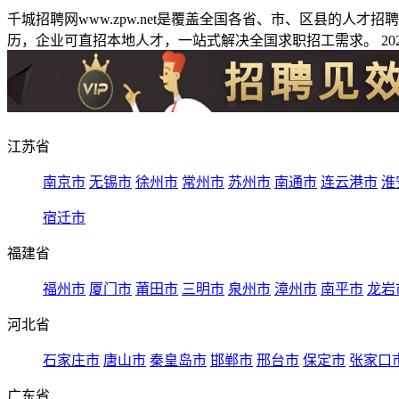
千城招聘网www.zpw.net是覆盖全国各省、市、区县的人
历，企业可直招本地人才，一站式解决全国求职招工需求。 2026
江苏省
南京市
无锡市
徐州市
常州市
苏州市
南通市
连云港市
淮
宿迁市
福建省
福州市
厦门市
莆田市
三明市
泉州市
漳州市
南平市
龙岩
河北省
石家庄市
唐山市
秦皇岛市
邯郸市
邢台市
保定市
张家口
广东省