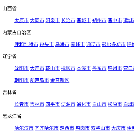
山西省
太原市
大同市
阳泉市
长治市
晋城市
朔州市
晋中市
运城
内蒙古自治区
呼和浩特市
包头市
乌海市
赤峰市
通辽市
鄂尔多斯市
呼
辽宁省
沈阳市
大连市
鞍山市
抚顺市
本溪市
丹东市
锦州市
营口
朝阳市
葫芦岛市
金普新区
吉林省
长春市
吉林市
四平市
辽源市
通化市
白山市
松原市
白城
黑龙江省
哈尔滨市
齐齐哈尔市
鸡西市
鹤岗市
双鸭山市
大庆市
伊