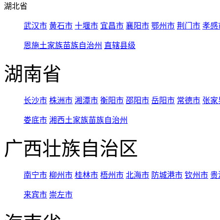
湖北省
武汉市
黄石市
十堰市
宜昌市
襄阳市
鄂州市
荆门市
孝感
恩施土家族苗族自治州
直辖县级
湖南省
长沙市
株洲市
湘潭市
衡阳市
邵阳市
岳阳市
常德市
张家
娄底市
湘西土家族苗族自治州
广西壮族自治区
南宁市
柳州市
桂林市
梧州市
北海市
防城港市
钦州市
贵
来宾市
崇左市