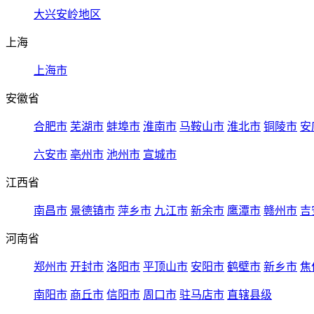
大兴安岭地区
上海
上海市
安徽省
合肥市
芜湖市
蚌埠市
淮南市
马鞍山市
淮北市
铜陵市
安
六安市
亳州市
池州市
宣城市
江西省
南昌市
景德镇市
萍乡市
九江市
新余市
鹰潭市
赣州市
吉
河南省
郑州市
开封市
洛阳市
平顶山市
安阳市
鹤壁市
新乡市
焦
南阳市
商丘市
信阳市
周口市
驻马店市
直辖县级