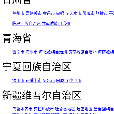
兰州市
嘉峪关市
金昌市
白银市
天水市
武威市
张掖市
平
临夏回族自治州
甘南藏族自治州
青海省
西宁市
海东市
海北藏族自治州
黄南藏族自治州
海南藏族
宁夏回族自治区
银川市
石嘴山市
吴忠市
固原市
中卫市
新疆维吾尔自治区
乌鲁木齐市
克拉玛依市
吐鲁番地区
哈密地区
昌吉回族自