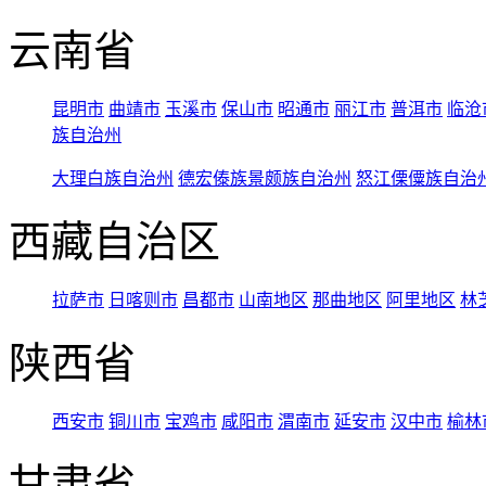
云南省
昆明市
曲靖市
玉溪市
保山市
昭通市
丽江市
普洱市
临沧
族自治州
大理白族自治州
德宏傣族景颇族自治州
怒江傈僳族自治
西藏自治区
拉萨市
日喀则市
昌都市
山南地区
那曲地区
阿里地区
林
陕西省
西安市
铜川市
宝鸡市
咸阳市
渭南市
延安市
汉中市
榆林
甘肃省