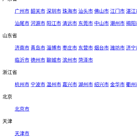
广州市
韶关市
深圳市
珠海市
汕头市
佛山市
江门市
湛江
汕尾市
河源市
阳江市
清远市
东莞市
中山市
潮州市
揭阳
山东省
济南市
青岛市
淄博市
枣庄市
东营市
烟台市
潍坊市
济宁
临沂市
德州市
聊城市
滨州市
菏泽市
浙江省
杭州市
宁波市
温州市
嘉兴市
湖州市
绍兴市
金华市
衢州
北京
北京市
天津
天津市