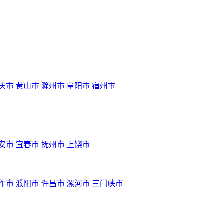
庆市
黄山市
滁州市
阜阳市
宿州市
安市
宜春市
抚州市
上饶市
作市
濮阳市
许昌市
漯河市
三门峡市