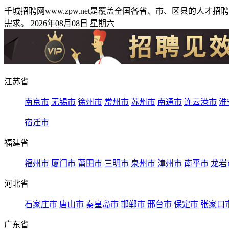
千城招聘网www.zpw.net是覆盖全国各省、市、区县的
需求。 2026年08月08日 星期六
江苏省
南京市
无锡市
徐州市
常州市
苏州市
南通市
连云港市
淮
宿迁市
福建省
福州市
厦门市
莆田市
三明市
泉州市
漳州市
南平市
龙岩
河北省
石家庄市
唐山市
秦皇岛市
邯郸市
邢台市
保定市
张家口
广东省