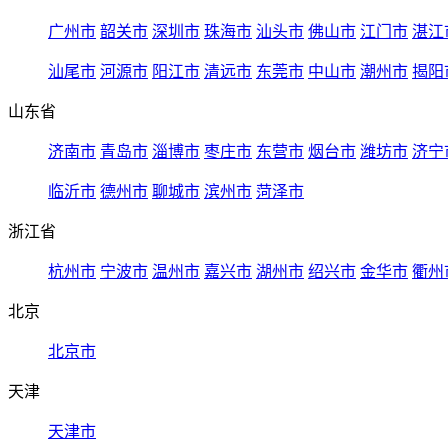
广州市
韶关市
深圳市
珠海市
汕头市
佛山市
江门市
湛江
汕尾市
河源市
阳江市
清远市
东莞市
中山市
潮州市
揭阳
山东省
济南市
青岛市
淄博市
枣庄市
东营市
烟台市
潍坊市
济宁
临沂市
德州市
聊城市
滨州市
菏泽市
浙江省
杭州市
宁波市
温州市
嘉兴市
湖州市
绍兴市
金华市
衢州
北京
北京市
天津
天津市