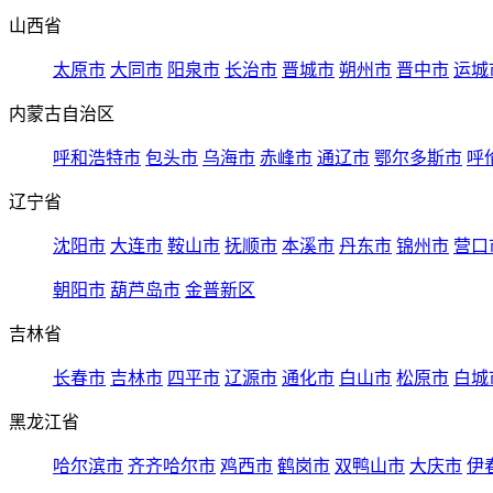
山西省
太原市
大同市
阳泉市
长治市
晋城市
朔州市
晋中市
运城
内蒙古自治区
呼和浩特市
包头市
乌海市
赤峰市
通辽市
鄂尔多斯市
呼
辽宁省
沈阳市
大连市
鞍山市
抚顺市
本溪市
丹东市
锦州市
营口
朝阳市
葫芦岛市
金普新区
吉林省
长春市
吉林市
四平市
辽源市
通化市
白山市
松原市
白城
黑龙江省
哈尔滨市
齐齐哈尔市
鸡西市
鹤岗市
双鸭山市
大庆市
伊