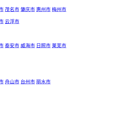
市
茂名市
肇庆市
惠州市
梅州市
市
云浮市
市
泰安市
威海市
日照市
莱芜市
市
舟山市
台州市
丽水市