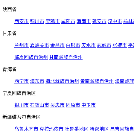
陕西省
西安市
铜川市
宝鸡市
咸阳市
渭南市
延安市
汉中市
榆林
甘肃省
兰州市
嘉峪关市
金昌市
白银市
天水市
武威市
张掖市
平
临夏回族自治州
甘南藏族自治州
青海省
西宁市
海东市
海北藏族自治州
黄南藏族自治州
海南藏族
宁夏回族自治区
银川市
石嘴山市
吴忠市
固原市
中卫市
新疆维吾尔自治区
乌鲁木齐市
克拉玛依市
吐鲁番地区
哈密地区
昌吉回族自