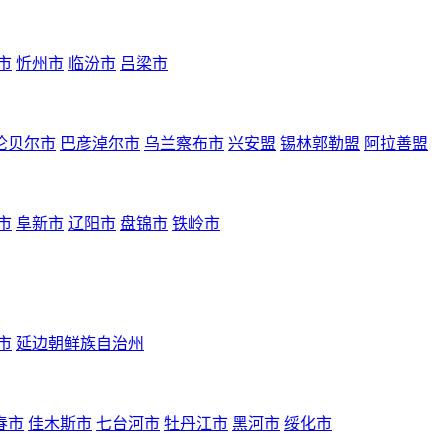
市
忻州市
临汾市
吕梁市
伦贝尔市
巴彦淖尔市
乌兰察布市
兴安盟
锡林郭勒盟
阿拉善盟
市
阜新市
辽阳市
盘锦市
铁岭市
市
延边朝鲜族自治州
春市
佳木斯市
七台河市
牡丹江市
黑河市
绥化市