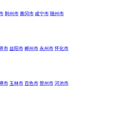
市
荆州市
黄冈市
咸宁市
随州市
界市
益阳市
郴州市
永州市
怀化市
港市
玉林市
百色市
贺州市
河池市