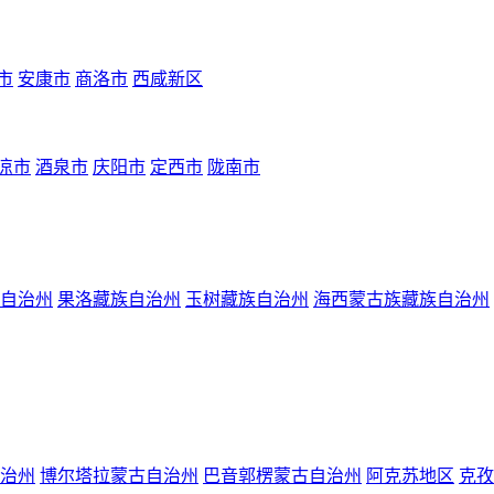
市
安康市
商洛市
西咸新区
凉市
酒泉市
庆阳市
定西市
陇南市
自治州
果洛藏族自治州
玉树藏族自治州
海西蒙古族藏族自治州
治州
博尔塔拉蒙古自治州
巴音郭楞蒙古自治州
阿克苏地区
克孜