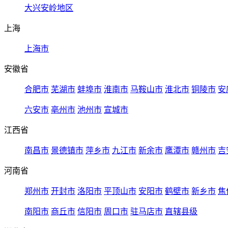
大兴安岭地区
上海
上海市
安徽省
合肥市
芜湖市
蚌埠市
淮南市
马鞍山市
淮北市
铜陵市
安
六安市
亳州市
池州市
宣城市
江西省
南昌市
景德镇市
萍乡市
九江市
新余市
鹰潭市
赣州市
吉
河南省
郑州市
开封市
洛阳市
平顶山市
安阳市
鹤壁市
新乡市
焦
南阳市
商丘市
信阳市
周口市
驻马店市
直辖县级