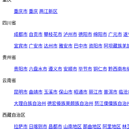
重庆市
重庆
两江新区
四川省
成都市
自贡市
攀枝花市
泸州市
德阳市
绵阳市
广元市
遂
宜宾市
广安市
达州市
雅安市
巴中市
资阳市
阿坝藏族羌
贵州省
贵阳市
六盘水市
遵义市
安顺市
毕节市
铜仁市
黔西南布
云南省
昆明市
曲靖市
玉溪市
保山市
昭通市
丽江市
普洱市
临沧
大理白族自治州
德宏傣族景颇族自治州
怒江傈僳族自治
西藏自治区
拉萨市
日喀则市
昌都市
山南地区
那曲地区
阿里地区
林