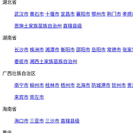
湖北省
武汉市
黄石市
十堰市
宜昌市
襄阳市
鄂州市
荆门市
孝感
恩施土家族苗族自治州
直辖县级
湖南省
长沙市
株洲市
湘潭市
衡阳市
邵阳市
岳阳市
常德市
张家
娄底市
湘西土家族苗族自治州
广西壮族自治区
南宁市
柳州市
桂林市
梧州市
北海市
防城港市
钦州市
贵
来宾市
崇左市
海南省
海口市
三亚市
三沙市
直辖县级
重庆