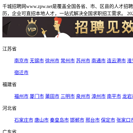
千城招聘网www.zpw.net是覆盖全国各省、市、区县的人
历，企业可直招本地人才，一站式解决全国求职招工需求。 2026
江苏省
南京市
无锡市
徐州市
常州市
苏州市
南通市
连云港市
淮
宿迁市
福建省
福州市
厦门市
莆田市
三明市
泉州市
漳州市
南平市
龙岩
河北省
石家庄市
唐山市
秦皇岛市
邯郸市
邢台市
保定市
张家口
广东省