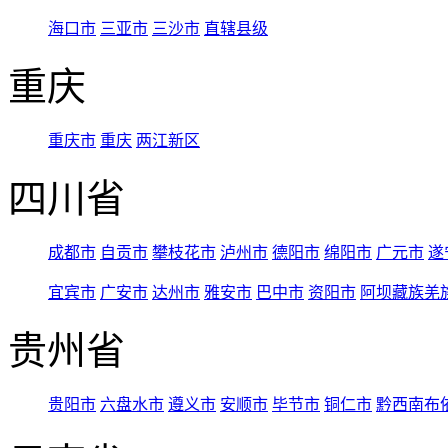
海口市
三亚市
三沙市
直辖县级
重庆
重庆市
重庆
两江新区
四川省
成都市
自贡市
攀枝花市
泸州市
德阳市
绵阳市
广元市
遂
宜宾市
广安市
达州市
雅安市
巴中市
资阳市
阿坝藏族羌
贵州省
贵阳市
六盘水市
遵义市
安顺市
毕节市
铜仁市
黔西南布