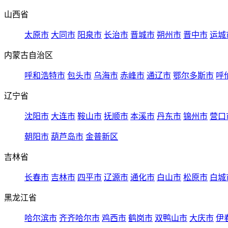
山西省
太原市
大同市
阳泉市
长治市
晋城市
朔州市
晋中市
运城
内蒙古自治区
呼和浩特市
包头市
乌海市
赤峰市
通辽市
鄂尔多斯市
呼
辽宁省
沈阳市
大连市
鞍山市
抚顺市
本溪市
丹东市
锦州市
营口
朝阳市
葫芦岛市
金普新区
吉林省
长春市
吉林市
四平市
辽源市
通化市
白山市
松原市
白城
黑龙江省
哈尔滨市
齐齐哈尔市
鸡西市
鹤岗市
双鸭山市
大庆市
伊