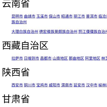
云南省
昆明市
曲靖市
玉溪市
保山市
昭通市
丽江市
普洱市
临沧
族自治州
大理白族自治州
德宏傣族景颇族自治州
怒江傈僳族自治
西藏自治区
拉萨市
日喀则市
昌都市
山南地区
那曲地区
阿里地区
林
陕西省
西安市
铜川市
宝鸡市
咸阳市
渭南市
延安市
汉中市
榆林
甘肃省