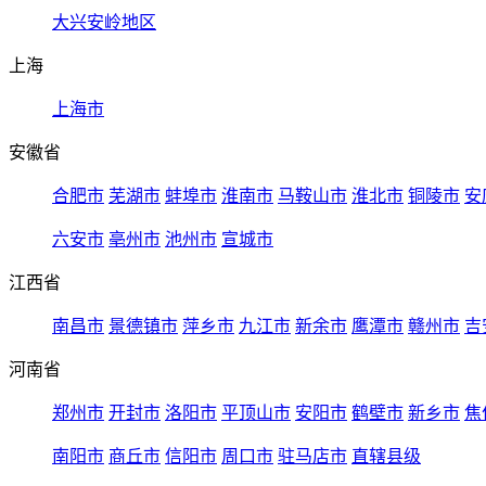
大兴安岭地区
上海
上海市
安徽省
合肥市
芜湖市
蚌埠市
淮南市
马鞍山市
淮北市
铜陵市
安
六安市
亳州市
池州市
宣城市
江西省
南昌市
景德镇市
萍乡市
九江市
新余市
鹰潭市
赣州市
吉
河南省
郑州市
开封市
洛阳市
平顶山市
安阳市
鹤壁市
新乡市
焦
南阳市
商丘市
信阳市
周口市
驻马店市
直辖县级