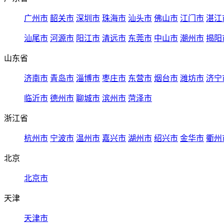
广州市
韶关市
深圳市
珠海市
汕头市
佛山市
江门市
湛江
汕尾市
河源市
阳江市
清远市
东莞市
中山市
潮州市
揭阳
山东省
济南市
青岛市
淄博市
枣庄市
东营市
烟台市
潍坊市
济宁
临沂市
德州市
聊城市
滨州市
菏泽市
浙江省
杭州市
宁波市
温州市
嘉兴市
湖州市
绍兴市
金华市
衢州
北京
北京市
天津
天津市