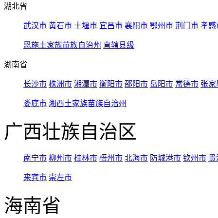
湖北省
武汉市
黄石市
十堰市
宜昌市
襄阳市
鄂州市
荆门市
孝感
恩施土家族苗族自治州
直辖县级
湖南省
长沙市
株洲市
湘潭市
衡阳市
邵阳市
岳阳市
常德市
张家
娄底市
湘西土家族苗族自治州
广西壮族自治区
南宁市
柳州市
桂林市
梧州市
北海市
防城港市
钦州市
贵
来宾市
崇左市
海南省