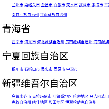
兰州市
嘉峪关市
金昌市
白银市
天水市
武威市
张掖市
平
临夏回族自治州
甘南藏族自治州
青海省
西宁市
海东市
海北藏族自治州
黄南藏族自治州
海南藏族
宁夏回族自治区
银川市
石嘴山市
吴忠市
固原市
中卫市
新疆维吾尔自治区
乌鲁木齐市
克拉玛依市
吐鲁番地区
哈密地区
昌吉回族自
克孜自治州
喀什地区
和田地区
伊犁哈萨克自治州