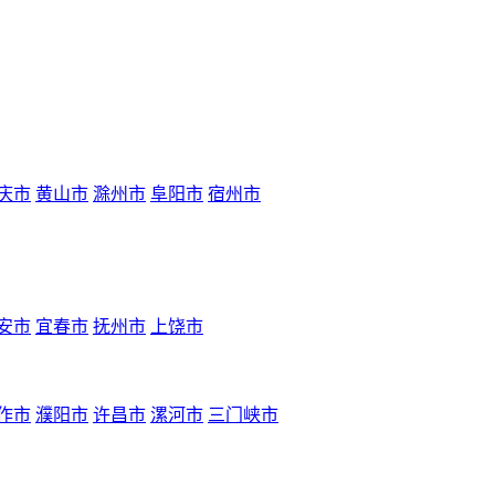
庆市
黄山市
滁州市
阜阳市
宿州市
安市
宜春市
抚州市
上饶市
作市
濮阳市
许昌市
漯河市
三门峡市