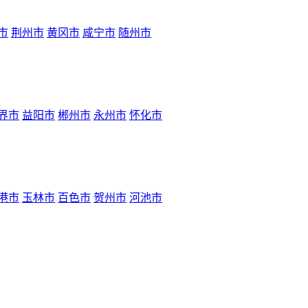
市
荆州市
黄冈市
咸宁市
随州市
界市
益阳市
郴州市
永州市
怀化市
港市
玉林市
百色市
贺州市
河池市