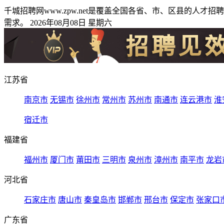
千城招聘网www.zpw.net是覆盖全国各省、市、区县的
需求。 2026年08月08日 星期六
江苏省
南京市
无锡市
徐州市
常州市
苏州市
南通市
连云港市
淮
宿迁市
福建省
福州市
厦门市
莆田市
三明市
泉州市
漳州市
南平市
龙岩
河北省
石家庄市
唐山市
秦皇岛市
邯郸市
邢台市
保定市
张家口
广东省