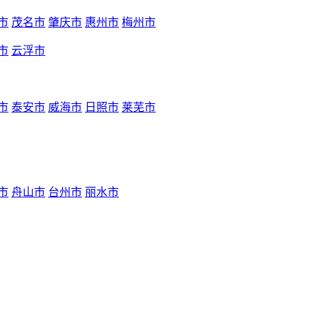
市
茂名市
肇庆市
惠州市
梅州市
市
云浮市
市
泰安市
威海市
日照市
莱芜市
市
舟山市
台州市
丽水市