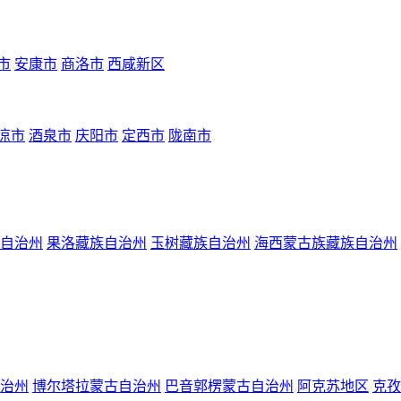
市
安康市
商洛市
西咸新区
凉市
酒泉市
庆阳市
定西市
陇南市
自治州
果洛藏族自治州
玉树藏族自治州
海西蒙古族藏族自治州
治州
博尔塔拉蒙古自治州
巴音郭楞蒙古自治州
阿克苏地区
克孜