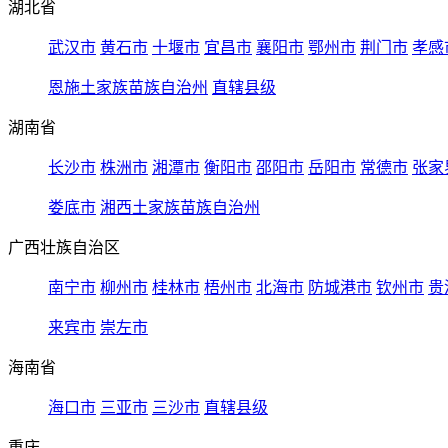
湖北省
武汉市
黄石市
十堰市
宜昌市
襄阳市
鄂州市
荆门市
孝感
恩施土家族苗族自治州
直辖县级
湖南省
长沙市
株洲市
湘潭市
衡阳市
邵阳市
岳阳市
常德市
张家
娄底市
湘西土家族苗族自治州
广西壮族自治区
南宁市
柳州市
桂林市
梧州市
北海市
防城港市
钦州市
贵
来宾市
崇左市
海南省
海口市
三亚市
三沙市
直辖县级
重庆