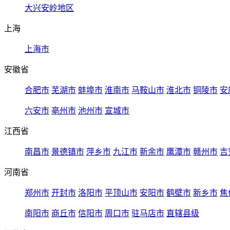
大兴安岭地区
上海
上海市
安徽省
合肥市
芜湖市
蚌埠市
淮南市
马鞍山市
淮北市
铜陵市
安
六安市
亳州市
池州市
宣城市
江西省
南昌市
景德镇市
萍乡市
九江市
新余市
鹰潭市
赣州市
吉
河南省
郑州市
开封市
洛阳市
平顶山市
安阳市
鹤壁市
新乡市
焦
南阳市
商丘市
信阳市
周口市
驻马店市
直辖县级