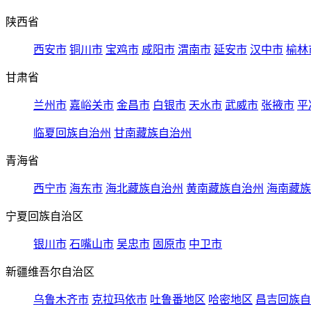
陕西省
西安市
铜川市
宝鸡市
咸阳市
渭南市
延安市
汉中市
榆林
甘肃省
兰州市
嘉峪关市
金昌市
白银市
天水市
武威市
张掖市
平
临夏回族自治州
甘南藏族自治州
青海省
西宁市
海东市
海北藏族自治州
黄南藏族自治州
海南藏族
宁夏回族自治区
银川市
石嘴山市
吴忠市
固原市
中卫市
新疆维吾尔自治区
乌鲁木齐市
克拉玛依市
吐鲁番地区
哈密地区
昌吉回族自