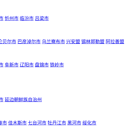
市
忻州市
临汾市
吕梁市
伦贝尔市
巴彦淖尔市
乌兰察布市
兴安盟
锡林郭勒盟
阿拉善盟
市
阜新市
辽阳市
盘锦市
铁岭市
市
延边朝鲜族自治州
春市
佳木斯市
七台河市
牡丹江市
黑河市
绥化市