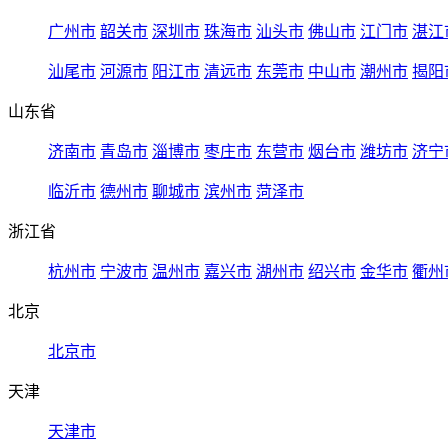
广州市
韶关市
深圳市
珠海市
汕头市
佛山市
江门市
湛江
汕尾市
河源市
阳江市
清远市
东莞市
中山市
潮州市
揭阳
山东省
济南市
青岛市
淄博市
枣庄市
东营市
烟台市
潍坊市
济宁
临沂市
德州市
聊城市
滨州市
菏泽市
浙江省
杭州市
宁波市
温州市
嘉兴市
湖州市
绍兴市
金华市
衢州
北京
北京市
天津
天津市