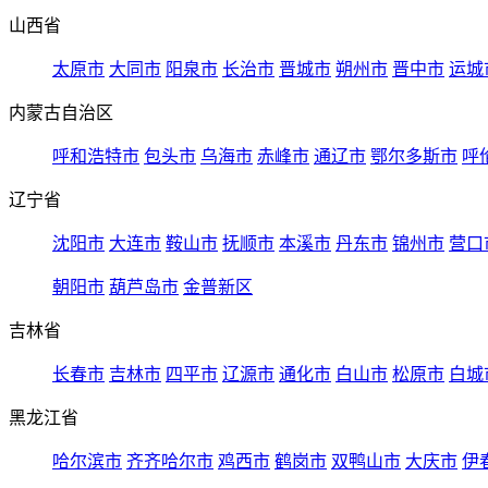
山西省
太原市
大同市
阳泉市
长治市
晋城市
朔州市
晋中市
运城
内蒙古自治区
呼和浩特市
包头市
乌海市
赤峰市
通辽市
鄂尔多斯市
呼
辽宁省
沈阳市
大连市
鞍山市
抚顺市
本溪市
丹东市
锦州市
营口
朝阳市
葫芦岛市
金普新区
吉林省
长春市
吉林市
四平市
辽源市
通化市
白山市
松原市
白城
黑龙江省
哈尔滨市
齐齐哈尔市
鸡西市
鹤岗市
双鸭山市
大庆市
伊