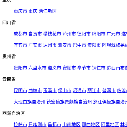
重庆市
重庆
两江新区
四川省
成都市
自贡市
攀枝花市
泸州市
德阳市
绵阳市
广元市
遂
宜宾市
广安市
达州市
雅安市
巴中市
资阳市
阿坝藏族羌
贵州省
贵阳市
六盘水市
遵义市
安顺市
毕节市
铜仁市
黔西南布
云南省
昆明市
曲靖市
玉溪市
保山市
昭通市
丽江市
普洱市
临沧
大理白族自治州
德宏傣族景颇族自治州
怒江傈僳族自治
西藏自治区
拉萨市
日喀则市
昌都市
山南地区
那曲地区
阿里地区
林