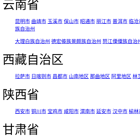
云南省
昆明市
曲靖市
玉溪市
保山市
昭通市
丽江市
普洱市
临沧
族自治州
大理白族自治州
德宏傣族景颇族自治州
怒江傈僳族自治
西藏自治区
拉萨市
日喀则市
昌都市
山南地区
那曲地区
阿里地区
林
陕西省
西安市
铜川市
宝鸡市
咸阳市
渭南市
延安市
汉中市
榆林
甘肃省