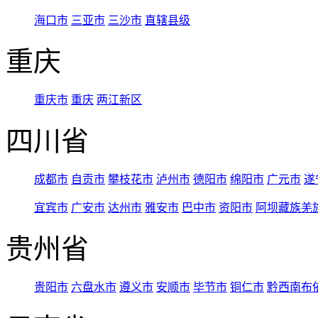
海口市
三亚市
三沙市
直辖县级
重庆
重庆市
重庆
两江新区
四川省
成都市
自贡市
攀枝花市
泸州市
德阳市
绵阳市
广元市
遂
宜宾市
广安市
达州市
雅安市
巴中市
资阳市
阿坝藏族羌
贵州省
贵阳市
六盘水市
遵义市
安顺市
毕节市
铜仁市
黔西南布