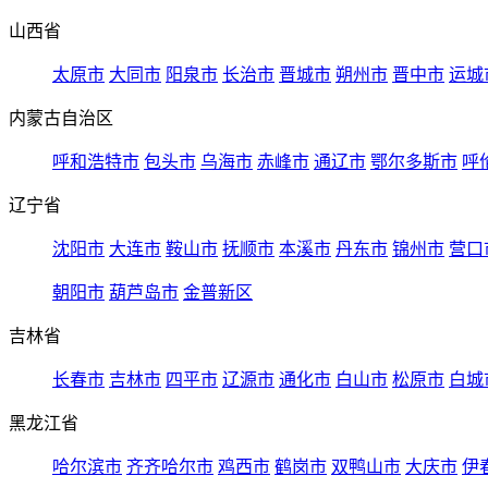
山西省
太原市
大同市
阳泉市
长治市
晋城市
朔州市
晋中市
运城
内蒙古自治区
呼和浩特市
包头市
乌海市
赤峰市
通辽市
鄂尔多斯市
呼
辽宁省
沈阳市
大连市
鞍山市
抚顺市
本溪市
丹东市
锦州市
营口
朝阳市
葫芦岛市
金普新区
吉林省
长春市
吉林市
四平市
辽源市
通化市
白山市
松原市
白城
黑龙江省
哈尔滨市
齐齐哈尔市
鸡西市
鹤岗市
双鸭山市
大庆市
伊