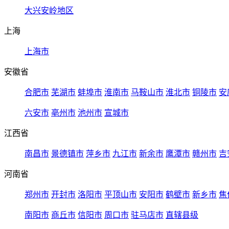
大兴安岭地区
上海
上海市
安徽省
合肥市
芜湖市
蚌埠市
淮南市
马鞍山市
淮北市
铜陵市
安
六安市
亳州市
池州市
宣城市
江西省
南昌市
景德镇市
萍乡市
九江市
新余市
鹰潭市
赣州市
吉
河南省
郑州市
开封市
洛阳市
平顶山市
安阳市
鹤壁市
新乡市
焦
南阳市
商丘市
信阳市
周口市
驻马店市
直辖县级