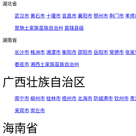
湖北省
武汉市
黄石市
十堰市
宜昌市
襄阳市
鄂州市
荆门市
孝感
恩施土家族苗族自治州
直辖县级
湖南省
长沙市
株洲市
湘潭市
衡阳市
邵阳市
岳阳市
常德市
张家
娄底市
湘西土家族苗族自治州
广西壮族自治区
南宁市
柳州市
桂林市
梧州市
北海市
防城港市
钦州市
贵
来宾市
崇左市
海南省