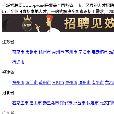
千城招聘网www.zpw.net是覆盖全国各省、市、区县的人
历，企业可直招本地人才，一站式解决全国求职招工需求。 2026
江苏省
南京市
无锡市
徐州市
常州市
苏州市
南通市
连云港市
淮
宿迁市
福建省
福州市
厦门市
莆田市
三明市
泉州市
漳州市
南平市
龙岩
河北省
石家庄市
唐山市
秦皇岛市
邯郸市
邢台市
保定市
张家口
广东省