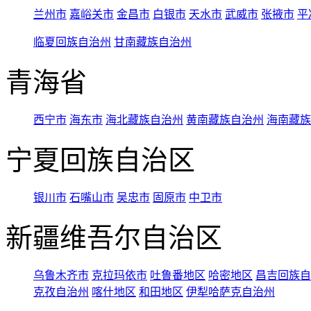
兰州市
嘉峪关市
金昌市
白银市
天水市
武威市
张掖市
平
临夏回族自治州
甘南藏族自治州
青海省
西宁市
海东市
海北藏族自治州
黄南藏族自治州
海南藏族
宁夏回族自治区
银川市
石嘴山市
吴忠市
固原市
中卫市
新疆维吾尔自治区
乌鲁木齐市
克拉玛依市
吐鲁番地区
哈密地区
昌吉回族自
克孜自治州
喀什地区
和田地区
伊犁哈萨克自治州