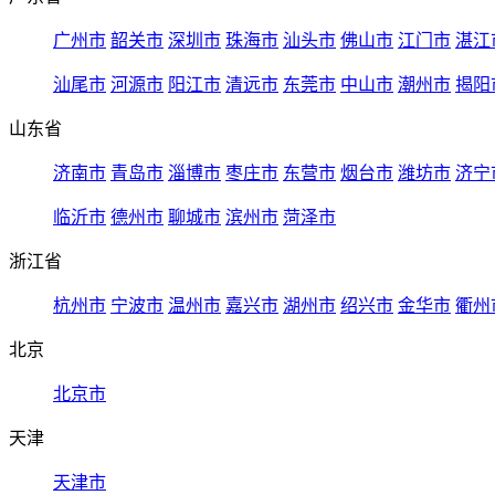
广州市
韶关市
深圳市
珠海市
汕头市
佛山市
江门市
湛江
汕尾市
河源市
阳江市
清远市
东莞市
中山市
潮州市
揭阳
山东省
济南市
青岛市
淄博市
枣庄市
东营市
烟台市
潍坊市
济宁
临沂市
德州市
聊城市
滨州市
菏泽市
浙江省
杭州市
宁波市
温州市
嘉兴市
湖州市
绍兴市
金华市
衢州
北京
北京市
天津
天津市